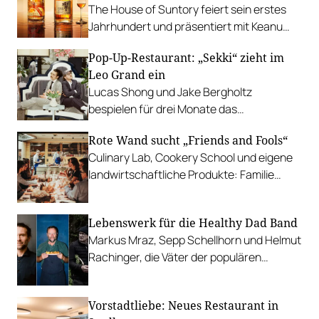
The House of Suntory feiert sein erstes
Jahrhundert und präsentiert mit Keanu
Reeves sensationelle Jubiläums-Editionen.
Pop-Up-Restaurant: „Sekki“ zieht im
Leo Grand ein
Lucas Shong und Jake Bergholtz
bespielen für drei Monate das
Hotelrestaurant am Bauernmarkt. Mit
Rote Wand sucht „Friends and Fools“
Butter in Entenform, Hühnerleber-Crème
Culinary Lab, Cookery School und eigene
brûlée und Oma Mimis Marillenknödel.
landwirtschaftliche Produkte: Familie
Walch vom Arlberger Hotel Rote Wand hat
eine Vision, die sie mit anderen teilen
Lebenswerk für die Healthy Dad Band
möchte.
Markus Mraz, Sepp Schellhorn und Helmut
Rachinger, die Väter der populären
Healthy Boy Band, werden für ihr
Lebenswerk ausgezeichne
Vorstadtliebe: Neues Restaurant in