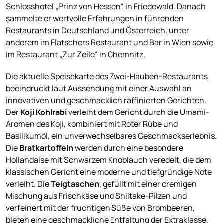
Schlosshotel „Prinz von Hessen“ in Friedewald. Danach
sammelte er wertvolle Erfahrungen in führenden
Restaurants in Deutschland und Österreich, unter
anderem im Flatschers Restaurant und Bar in Wien sowie
im Restaurant „Zur Zeile“ in Chemnitz.
Die aktuelle Speisekarte des
Zwei-Hauben-Restaurants
beeindruckt laut Aussendung mit einer Auswahl an
innovativen und geschmacklich raffinierten Gerichten.
Der
Koji Kohlrabi
verleiht dem Gericht durch die Umami-
Aromen des Koji, kombiniert mit Roter Rübe und
Basilikumöl, ein unverwechselbares Geschmackserlebnis.
Die
Bratkartoffeln
werden durch eine besondere
Hollandaise mit Schwarzem Knoblauch veredelt, die dem
klassischen Gericht eine moderne und tiefgründige Note
verleiht. Die
Teigtaschen
, gefüllt mit einer cremigen
Mischung aus Frischkäse und Shiitake-Pilzen und
verfeinert mit der fruchtigen Süße von Brombeeren,
bieten eine geschmackliche Entfaltung der Extraklasse.