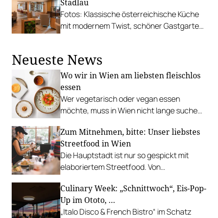
Stadlau
Fotos: Klassische österreichische Küche
mit modernem Twist, schöner Gastgarten
und großzügige Räumlichkeiten im
Inneren.
Neueste News
Wo wir in Wien am liebsten fleischlos
essen
Wer vegetarisch oder vegan essen
möchte, muss in Wien nicht lange suchen.
In diesen Betrieben lohnt sich ein Besuch
Zum Mitnehmen, bitte: Unser liebstes
besonders.
Streetfood in Wien
Die Hauptstadt ist nur so gespickt mit
elaboriertem Streetfood. Von
vietnamesischem Bánh Mì über raffinierte
Culinary Week: „Schnittwoch“, Eis-Pop-
Tacos bis hin zu syrischer Marktküche.
Up im Ototo, …
„Italo Disco & French Bistro“ im Schatz