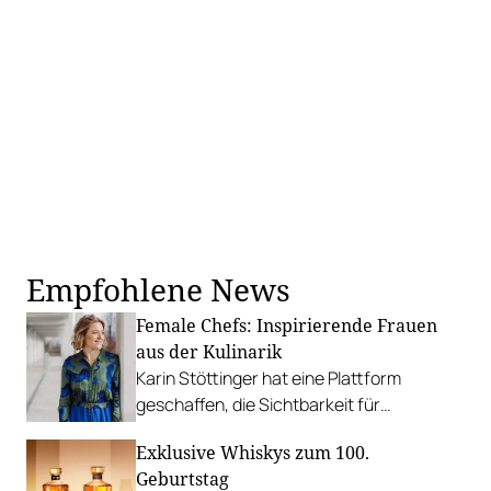
Empfohlene News
Female Chefs: Inspirierende Frauen
aus der Kulinarik
Karin Stöttinger hat eine Plattform
geschaffen, die Sichtbarkeit für
Köchinnen, Restaurantinhaberinnen,
Exklusive Whiskys zum 100.
Produzentinnen und Hotelières schafft.
Geburtstag