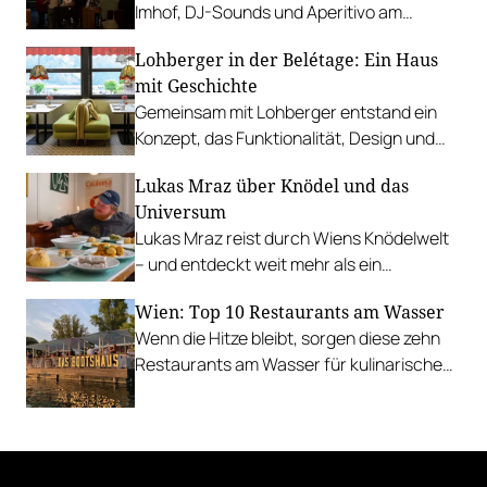
Imhof, DJ-Sounds und Aperitivo am
Rathausplatz, Grillabend im Gasthaus Zur
Lohberger in der Belétage: Ein Haus
Palme, „Fridays for Furmint“ u. v. m.
mit Geschichte
Gemeinsam mit Lohberger entstand ein
Konzept, das Funktionalität, Design und
kulinarisches Handwerk vereint.
Lukas Mraz über Knödel und das
Universum
Lukas Mraz reist durch Wiens Knödelwelt
– und entdeckt weit mehr als ein
Traditionsgericht.
Wien: Top 10 Restaurants am Wasser
Wenn die Hitze bleibt, sorgen diese zehn
Restaurants am Wasser für kulinarische
Erfrischung.