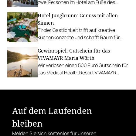
zwei Personen im Hotel am Fuße des
Hochkönigs.
Hotel Jungbrunn: Genuss mit allen
Sinnen
Tiroler Gastlichkeit trifft auf kreative
Küchenkonzepte und schafft Raum für
sinnliche Geschmackserlebnisse.
Gewinnspiel: Gutschein für das
Gewinnen Sie eine Auszeit in Tannheim.
VIVAMAYR Maria Wörth
Wir verlosen einen 500 Euro Gutschein für
das Medical Health Resort VIVAMAYR
Maria Wörth.
Auf dem Laufenden
bleiben
Melden Sie sich kostenlos für unseren