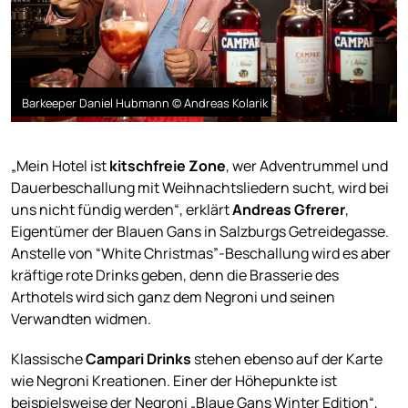
Barkeeper Daniel Hubmann © Andreas Kolarik
„Mein Hotel ist
kitschfreie Zone
, wer Adventrummel und
Dauerbeschallung mit Weihnachtsliedern sucht, wird bei
uns nicht fündig werden“, erklärt
Andreas Gfrerer
,
Eigentümer der Blauen Gans in Salzburgs Getreidegasse.
Anstelle von “White Christmas”-Beschallung wird es aber
kräftige rote Drinks geben, denn die Brasserie des
Arthotels wird sich ganz dem Negroni und seinen
Verwandten widmen.
Klassische
Campari Drinks
stehen ebenso auf der Karte
wie Negroni Kreationen. Einer der Höhepunkte ist
beispielsweise der Negroni „Blaue Gans Winter Edition“,