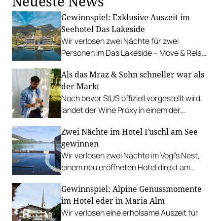
Neueste News
Gewinnspiel: Exklusive Auszeit im
Seehotel Das Lakeside
Wir verlosen zwei Nächte für zwei
Personen im Das Lakeside – Move & Relax
Hotel am Ufer des idyllischen Walchsees.
Als das Mraz & Sohn schneller war als
der Markt
Noch bevor SIUS offiziell vorgestellt wird,
landet der Wine Proxy in einem der
renommiertesten Restaurants
Zwei Nächte im Hotel Fuschl am See
Österreichs. Ein Zufall. Und irgendwie
gewinnen
auch keiner.
Wir verlosen zwei Nächte im Vogl’s Nest,
einem neu eröffneten Hotel direkt am
Fuschlsee. PLUS: Fotostrecke.
Gewinnspiel: Alpine Genussmomente
im Hotel eder in Maria Alm
Wir verlosen eine erholsame Auszeit für