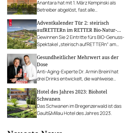
Anantara hat mit 1. März Kempinski als
Betreiber abgelöst, fast alle
Mitarbeiter*innen konnten übernommen
Adventkalender Tür 2: steirisch
werden, insbesondere das Team des
aufRETTERn im RETTER Bio-Natur-
Restaurants.
Resort
Gewinnen Sie 2 Eintritte fürs BIO-Genuss-
Spektakel „steirisch aufRETTERn“ am
30.04.2026 im RETTER, inkl. einer
Gesundheitlicher Mehrwert aus der
Übernachtung.
Dose
Anti-Aging-Experte Dr. Armin Breinl hat
drei Drinks entwickelt, die wahlweise
aktivieren, entspannen oder
Hotel des Jahres 2023: Biohotel
"Glücksmomente verschaffen".
Schwanen
Das Schwanen im Bregenzerwald ist das
Gault&Millau Hotel des Jahres 2023.