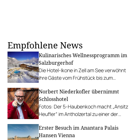
Empfohlene News
Kulinarisches Wellnessprogramm im
Salzburgerhof
Die Hotel-Ikone in Zell am See verwöhnt
ihre Gäste vom Frühstück bis zum
Gourmet-Dinner auf Drei-Hauben-Niveau.
Norbert Niederkofler übernimmt
Schlosshotel
Fotos: Der 5-Haubenkoch macht „Ansitz
Heufler“ im Antholzertal zu einer der
spannendsten Genussdestinationen in
Erster Besuch im Anantara Palais
Südtirol.
Hansen Vienna