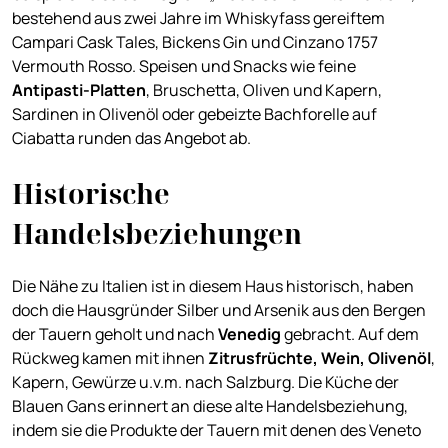
bestehend aus zwei Jahre im Whiskyfass gereiftem
Campari Cask Tales, Bickens Gin und Cinzano 1757
Vermouth Rosso. Speisen und Snacks wie feine
Antipasti-Platten
, Bruschetta, Oliven und Kapern,
Sardinen in Olivenöl oder gebeizte Bachforelle auf
Ciabatta runden das Angebot ab.
Historische
Handelsbeziehungen
Die Nähe zu Italien ist in diesem Haus historisch, haben
doch die Hausgründer Silber und Arsenik aus den Bergen
der Tauern geholt und nach
Venedig
gebracht. Auf dem
Rückweg kamen mit ihnen
Zitrusfrüchte, Wein, Olivenöl
,
Kapern, Gewürze u.v.m. nach Salzburg. Die Küche der
Blauen Gans erinnert an diese alte Handelsbeziehung,
indem sie die Produkte der Tauern mit denen des Veneto