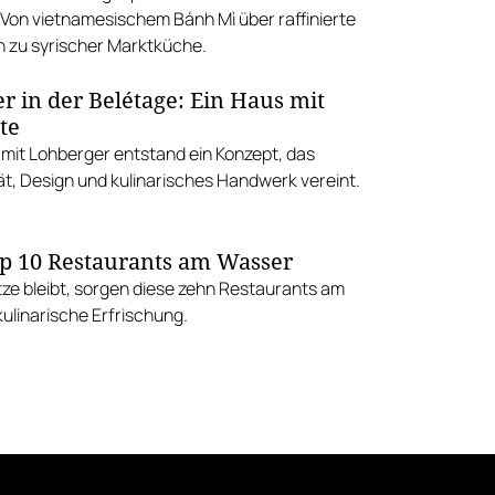
 Von vietnamesischem Bánh Mì über raffinierte
in zu syrischer Marktküche.
r in der Belétage: Ein Haus mit
te
it Lohberger entstand ein Konzept, das
ät, Design und kulinarisches Handwerk vereint.
p 10 Restaurants am Wasser
tze bleibt, sorgen diese zehn Restaurants am
ulinarische Erfrischung.