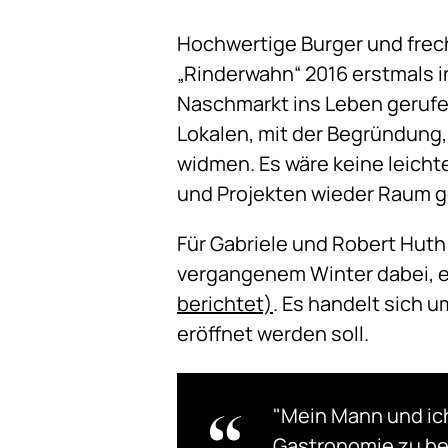
Hochwertige Burger und frec
„Rinderwahn“ 2016 erstmals 
Naschmarkt ins Leben gerufen
Lokalen, mit der Begründung,
widmen. Es wäre keine leicht
und Projekten wieder Raum g
Für Gabriele und Robert Huth i
vergangenem Winter dabei, ei
berichtet)
. Es handelt sich 
eröffnet werden soll.
"Mein Mann und ic
Gastronomie zu be