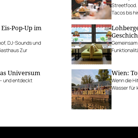
Streetfood.
Tacos bis h
 Eis-Pop-Up im
Lohberge
Geschich
mhof, DJ-Sounds und
Gemeinsam m
 Gasthaus Zur
Funktionalit
das Universum
Wien: To
 – und entdeckt
Wenn die Hi
Wasser für k