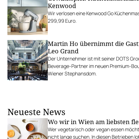
Kenwood
Wir verlosen eine Kenwood Go Küchenmas
299,99 Euro.
Martin Ho übernimmt die Gas
Leo Grand
Der Unternehmer ist mit seiner DOTS Gro
Beverage-Partner im neuen Premium-Bou
Wiener Stephansdom.
Neueste News
Wo wir in Wien am liebsten fle
Wer vegetarisch oder vegan essen möcht
nicht lange suchen. In diesen Betrieben l