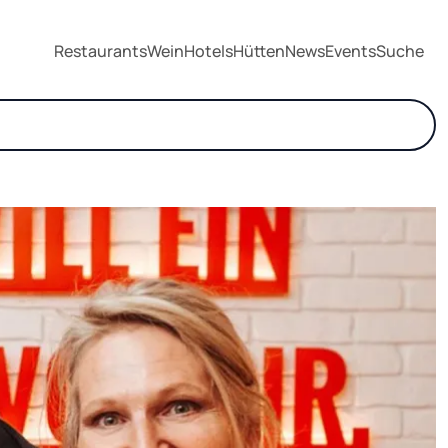
Restaurants
Wein
Hotels
Hütten
News
Events
Suche