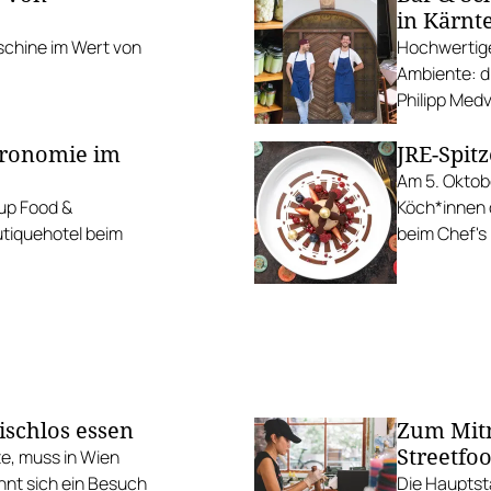
in Kärnt
chine im Wert von
Hochwertige
Ambiente: d
Philipp Medv
tronomie im
JRE-Spit
Am 5. Oktob
up Food &
Köch*innen d
tiquehotel beim
beim Chef's
ischlos essen
Zum Mitn
Streetfo
e, muss in Wien
ohnt sich ein Besuch
Die Hauptsta