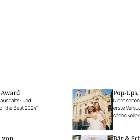
n Award
Pop-Ups,
Haushalts- und
Nicht selte
of the Best 2024"
erste Versuc
sechs Kollek
 von
Bär & Sc