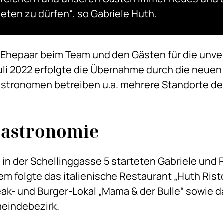
ten zu dürfen“, so Gabriele Huth.
s Ehepaar beim Team und den Gästen für die un
uli 2022 erfolgte die Übernahme durch die neuen
stronomen betreiben u.a. mehrere Standorte des
 Gastronomie
 in der Schellinggasse 5 starteten Gabriele und 
 folgte das italienische Restaurant „Huth Ristor
ak- und Burger-Lokal „Mama & der Bulle“ sowie d
meindebezirk.