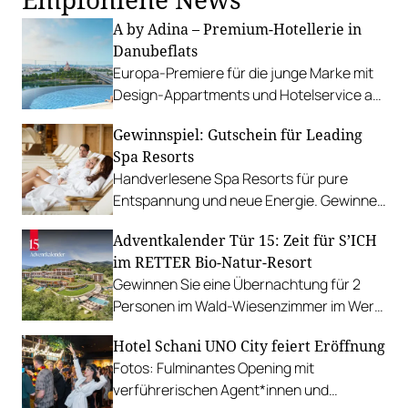
A by Adina – Premium-Hotellerie in
Danubeflats
Europa-Premiere für die junge Marke mit
Design-Appartments und Hotelservice auf
5-Sterne-Niveau in Wien.
Gewinnspiel: Gutschein für Leading
Spa Resorts
Handverlesene Spa Resorts für pure
Entspannung und neue Energie. Gewinnen
Sie einen Gutschein im Wert von 500 Euro.
Adventkalender Tür 15: Zeit für S’ICH
im RETTER Bio-Natur-Resort
Gewinnen Sie eine Übernachtung für 2
Personen im Wald-Wiesenzimmer im Wert
von 442 Euro inklusive Bio-Kulinarik.
Hotel Schani UNO City feiert Eröffnung
Fotos: Fulminantes Opening mit
verführerischen Agent*innen und