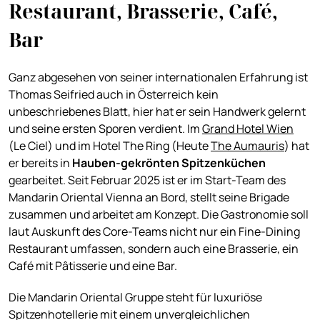
Restaurant, Brasserie, Café,
Bar
Ganz abgesehen von seiner internationalen Erfahrung ist
Thomas Seifried auch in Österreich kein
unbeschriebenes Blatt, hier hat er sein Handwerk gelernt
und seine ersten Sporen verdient. Im
Grand Hotel Wien
(Le Ciel) und im Hotel The Ring (Heute
The Aumauris
) hat
er bereits in
Hauben-gekrönten Spitzenküchen
gearbeitet. Seit Februar 2025 ist er im Start-Team des
Mandarin Oriental Vienna an Bord, stellt seine Brigade
zusammen und arbeitet am Konzept. Die Gastronomie soll
laut Auskunft des Core-Teams nicht nur ein Fine-Dining
Restaurant umfassen, sondern auch eine Brasserie, ein
Café mit Pâtisserie und eine Bar.
Die Mandarin Oriental Gruppe steht für luxuriöse
Spitzenhotellerie mit einem unvergleichlichen