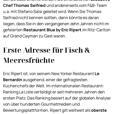
Chef Thomas Seifried
und andererseits vom F&B-Team
u.a. mit Stefano Salsi geleitet wird. Wenn Sie Thomas
Seifried nicht kennen sollten, dann könnte es daran
liegen, dass Sie in den vergangenen zehn Jahren nicht im
gefeierten
Restaurant Blue by Eric Ripert
im Ritz-Carlton
auf Grand Cayman zu Gast waren.
Erste Adresse für Fisch &
Meeresfrüchte
Eric Ripert ist, von seinem New Yorker Restaurant
Le
Bernardin
ausgehend, einer der gefragtesten
Küchenchefs der Welt. Im internationalen Restaurant-
Ranking La Liste verteidigt er seit mehreren Jahren den
ersten Platz. Das Ranking basiert auf der globalen Analyse
von über hunderten Gourmetmedien und
Bewertungsplattformen. Ripert gilt weltweit als
oberste