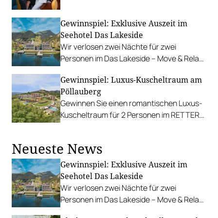
kulinarische Preview auf die Seven
Botanicals Bar and Kitchen.
Gewinnspiel: Exklusive Auszeit im
Seehotel Das Lakeside
Wir verlosen zwei Nächte für zwei
Personen im Das Lakeside – Move & Relax
Hotel am Ufer des idyllischen Walchsees.
Gewinnspiel: Luxus-Kuscheltraum am
Pöllauberg
Gewinnen Sie einen romantischen Luxus-
Kuscheltraum für 2 Personen im RETTER
Bio-Natur-Resort****S.
Neueste News
Gewinnspiel: Exklusive Auszeit im
Seehotel Das Lakeside
Wir verlosen zwei Nächte für zwei
Personen im Das Lakeside – Move & Relax
Hotel am Ufer des idyllischen Walchsees.