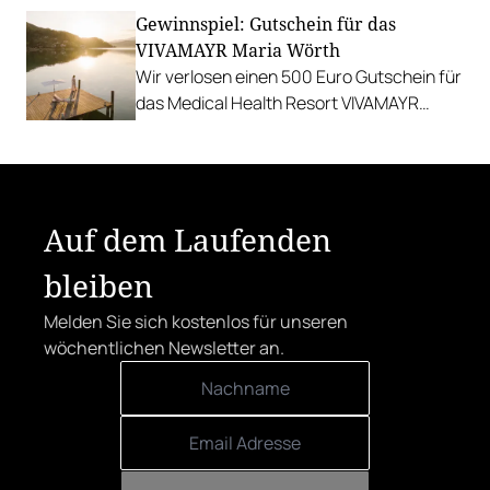
sinnliche Geschmackserlebnisse.
Gewinnspiel: Gutschein für das
Gewinnen Sie eine Auszeit in Tannheim.
VIVAMAYR Maria Wörth
Wir verlosen einen 500 Euro Gutschein für
das Medical Health Resort VIVAMAYR
Maria Wörth.
Auf dem Laufenden
bleiben
Melden Sie sich kostenlos für unseren
wöchentlichen Newsletter an.