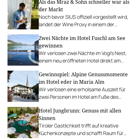
Als das Mraz & Sohn schneller war als
der Markt
Noch bevor SIUS offiziell vorgestellt wird,
landet der Wine Proxy in einem der
renommiertesten Restaurants
Zwei Nächte im Hotel Fuschl am See
Österreichs. Ein Zufall. Und irgendwie
gewinnen
auch keiner.
Wir verlosen zwei Nächte im Vogl’s Nest,
einem neu eröffneten Hotel direkt am
Fuschlsee. PLUS: Fotostrecke.
Gewinnspiel: Alpine Genussmomente
im Hotel eder in Maria Alm
Wir verlosen eine erholsame Auszeit für
zwei Personen im Hotel am Fuße des
Hochkönigs.
Hotel Jungbrunn: Genuss mit allen
Sinnen
Tiroler Gastlichkeit trifft auf kreative
Küchenkonzepte und schafft Raum für