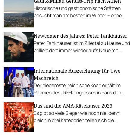
Gault&Millau Genuss-Trip nach Athen
Historische und gastronomische Stätten
besucht man am besten im Winter – ohne
Hitze und Menschenmassen. Unsere besten
Tavernen, Restaurants, Bars und
Newcomer des Jahres: Peter Fankhauser
Sehenswürdigkeiten.
Peter Fankhauser ist im Zillertal zu Hause und
brilliert dort immer wieder aufs Neue mit
innovativen vegetarischen Gerichten. Wir
gratulieren dem Spitzenkoch zur
Internationale Auszeichnung für Uwe
Auszeichnung im Restaurantguide 2024.
Machreich
Der niederösterreichische Koch erhält im
Rahmen des JRE-Kongresses in Paris den
„Taste of Origin Award“.
Das sind die AMA-Käsekaiser 2023
Es gibt so viele Sieger wie noch nie, denn
gleich in drei Kategorien teilen sich die
Gewinner erste Plätze.