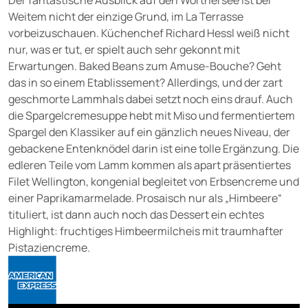
Der fantastische Ausblick auf den Wörthersee ist bei
Weitem nicht der einzige Grund, im La Terrasse
vorbeizuschauen. Küchenchef Richard Hessl weiß nicht
nur, was er tut, er spielt auch sehr gekonnt mit
Erwartungen. Baked Beans zum Amuse-Bouche? Geht
das in so einem Etablissement? Allerdings, und der zart
geschmorte Lammhals dabei setzt noch eins drauf. Auch
die Spargelcremesuppe hebt mit Miso und fermentiertem
Spargel den Klassiker auf ein gänzlich neues Niveau, der
gebackene Entenknödel darin ist eine tolle Ergänzung. Die
edleren Teile vom Lamm kommen als apart präsentiertes
Filet Wellington, kongenial begleitet von Erbsencreme und
einer Paprikamarmelade. Prosaisch nur als „Himbeere“
tituliert, ist dann auch noch das Dessert ein echtes
Highlight: fruchtiges Himbeermilcheis mit traumhafter
Pistaziencreme.