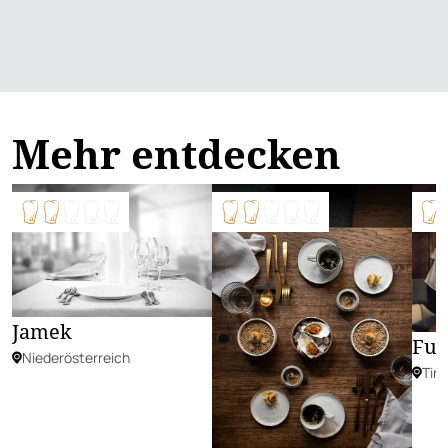
Mehr entdecken
Jamek
Fug
Niederösterreich
Tiro