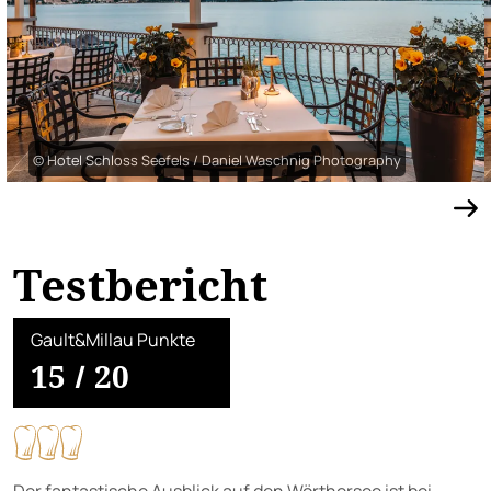
© Hotel Schloss Seefels / Daniel Waschnig Photography
Testbericht
Gault&Millau Punkte
15
/
20