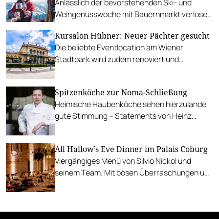
Anlässlich der bevorstehenden Ski- und
Weingenusswoche mit Bauernmarkt verlosen
wir zwei Tagesskipässe.
Kursalon Hübner: Neuer Pächter gesucht
Die beliebte Eventlocation am Wiener
Stadtpark wird zudem renoviert und
erweitert.
Spitzenköche zur Noma-Schließung
Heimische Haubenköche sehen hierzulande
gute Stimmung – Statements von Heinz
Reitbauer, Juan Amador, Rudi Obauer und
Toni Mörwald.
All Hallow’s Eve Dinner im Palais Coburg
Viergängiges Menü von Silvio Nickol und
seinem Team. Mit bösen Überraschungen und
einem letzten Gruß aus der Küche.