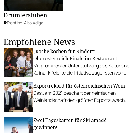
Drumlerstuben
Trentino-Alto Adige
Empfohlene News
„Köche kochen für Kinder“:
Oberösterreich-Finale im Restaurant
Lukas
Mit prominenter Unterstützung aus Kultur und
Kulinarik feierte die Initiative zugunsten von
SOS-Kinderdorf ihr Finale im Restaurant
Exportrekord für österreichischen Wein
Lukas in Schärding.
Das Jahr 2021 beschert der heimischen
Weinlandschaft den größten Exportzuwachs
in der Geschichte. Trotz Sorgen wegen
Preissteigerungen herrscht
Zwei Tageskarten für Ski amadé
Aufbruchsstimmung.
gewinnen!