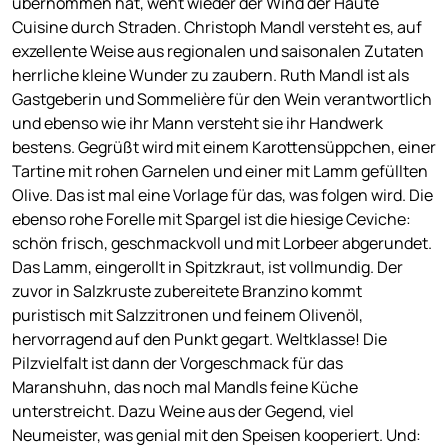
übernommen hat, weht wieder der Wind der Haute
Cuisine durch Straden. Christoph Mandl versteht es, auf
exzellente Weise aus regionalen und saisonalen Zutaten
herrliche kleine Wunder zu zaubern. Ruth Mandl ist als
Gastgeberin und Sommelière für den Wein verantwortlich
und ebenso wie ihr Mann versteht sie ihr Handwerk
bestens. Gegrüßt wird mit einem Karottensüppchen, einer
Tartine mit rohen Garnelen und einer mit Lamm gefüllten
Olive. Das ist mal eine Vorlage für das, was folgen wird. Die
ebenso rohe Forelle mit Spargel ist die hiesige Ceviche:
schön frisch, geschmackvoll und mit Lorbeer abgerundet.
Das Lamm, eingerollt in Spitzkraut, ist vollmundig. Der
zuvor in Salzkruste zubereitete Branzino kommt
puristisch mit Salzzitronen und feinem Olivenöl,
hervorragend auf den Punkt gegart. Weltklasse! Die
Pilzvielfalt ist dann der Vorgeschmack für das
Maranshuhn, das noch mal Mandls feine Küche
unterstreicht. Dazu Weine aus der Gegend, viel
Neumeister, was genial mit den Speisen kooperiert. Und: