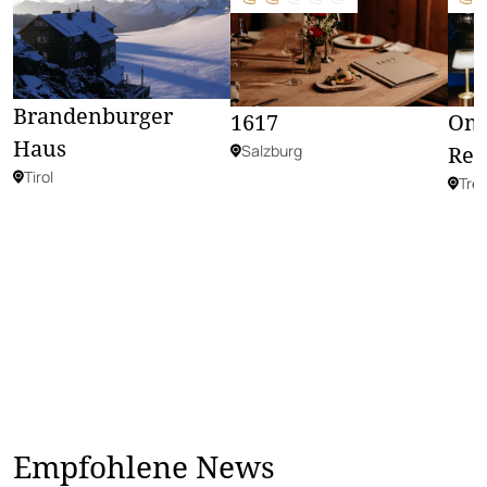
Brandenburger
1617
Omn
Haus
Salzburg
Res
Tirol
Tre
Empfohlene News