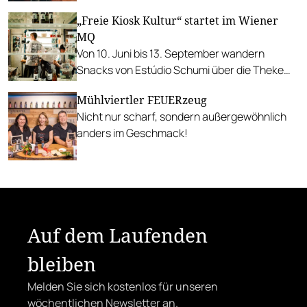
auszeichnen.
„Freie Kiosk Kultur“ startet im Wiener
MQ
Von 10. Juni bis 13. September wandern
Snacks von Estúdio Schumi über die Theke
des ikonischen Kiosks.
Mühlviertler FEUERzeug
Nicht nur scharf, sondern außergewöhnlich
anders im Geschmack!
Auf dem Laufenden
bleiben
Melden Sie sich kostenlos für unseren
wöchentlichen Newsletter an.