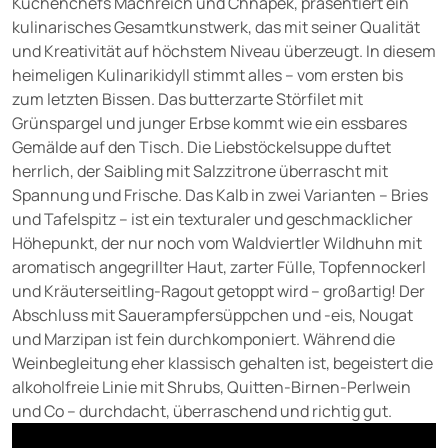
Küchenchefs Machreich und Chnapek, präsentiert ein
kulinarisches Gesamtkunstwerk, das mit seiner Qualität
und Kreativität auf höchstem Niveau überzeugt. In diesem
heimeligen Kulinarikidyll stimmt alles – vom ersten bis
zum letzten Bissen. Das butterzarte Störfilet mit
Grünspargel und junger Erbse kommt wie ein essbares
Gemälde auf den Tisch. Die Liebstöckelsuppe duftet
herrlich, der Saibling mit Salzzitrone überrascht mit
Spannung und Frische. Das Kalb in zwei Varianten – Bries
und Tafelspitz – ist ein texturaler und geschmacklicher
Höhepunkt, der nur noch vom Waldviertler Wildhuhn mit
aromatisch angegrillter Haut, zarter Fülle, Topfennockerl
und Kräuterseitling-Ragout getoppt wird – großartig! Der
Abschluss mit Sauerampfersüppchen und -eis, Nougat
und Marzipan ist fein durchkomponiert. Während die
Weinbegleitung eher klassisch gehalten ist, begeistert die
alkoholfreie Linie mit Shrubs, Quitten-Birnen-Perlwein
und Co – durchdacht, überraschend und richtig gut.