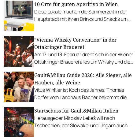
10 Orte für guten Aperitivo in Wien
Diese Lokale machen die Sommerzeit in der
Hauptstadt mit ihren Drinks und Snacks um
einiges köstlicher.
“Vienna Whisky Convention” in der
Ottakringer Brauerei
Am 17. und 18. Februar dreht sich in der Wiener
Ottakringer Brauerei alles um Whisky und die
besten heimischen und internationalen
Gault&Millau Guide 2026: Alle Sieger, alle
Produzent*innen.
Hauben, alle Weine
Vitus Winkler ist Koch des Jahres, Thomas
Dorfer vom Landhaus Bacher bekommt die
fünfte Haube, Georg Prieler stellt den Wein
Startschuss für Gault&Millau Italien
des Jahres, und vieles vieles mehr!
Herausgeber Miroslav Lekeš will nach
Tschechien, der Slowakei und Ungarn auch
Italiens Gastronomie mit Hauben