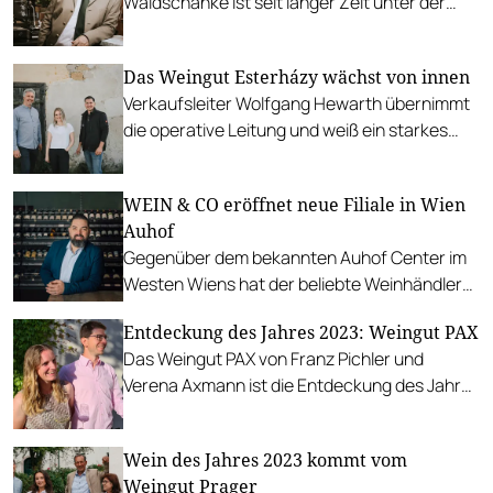
Waldschänke ist seit langer Zeit unter der
Obhut Heinz Grabmers. Wir gratulieren dem
Patron zur Auszeichnung der Weinkarte des
Das Weingut Esterházy wächst von innen
Jahres.
Verkaufsleiter Wolfgang Hewarth übernimmt
die operative Leitung und weiß ein starkes
Team an seiner Seite.
WEIN & CO eröffnet neue Filiale in Wien
Auhof
Gegenüber dem bekannten Auhof Center im
Westen Wiens hat der beliebte Weinhändler
nun einen neuen Standort eröffnet.
Entdeckung des Jahres 2023: Weingut PAX
Das Weingut PAX von Franz Pichler und
Verena Axmann ist die Entdeckung des Jahres
im Weinguide 2023.
Wein des Jahres 2023 kommt vom
Weingut Prager