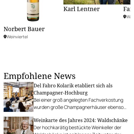
Karl Lentner
Fam
Wa
Norbert Bauer
Weinviertel
Empfohlene News
Del Fabro Kolarik etabliert sich als
Champagner-Hochburg
Bei einer groß angelegten Fachverkostung
wurden große Champagnerhäuser ebenso
vorgestellt wie kleine Vignerons.
Weinkarte des Jahres 2024: Waldschänke
Der hochkarätig bestückte Weinkeller der