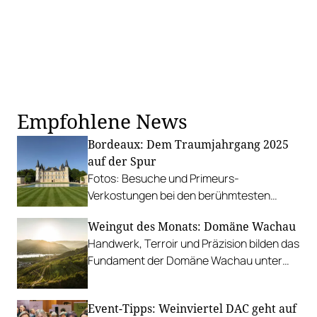
Empfohlene News
Bordeaux: Dem Traumjahrgang 2025
auf der Spur
Fotos: Besuche und Primeurs-
Verkostungen bei den berühmtesten
Châteaux der Welt. Trends, Tipps und
Weingut des Monats: Domäne Wachau
100-Punkte-Weine.
Handwerk, Terroir und Präzision bilden das
Fundament der Domäne Wachau unter
der Leitung von Roman Horvath MW und
Heinz Frischengruber.
Event-Tipps: Weinviertel DAC geht auf