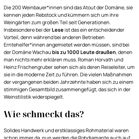
Die 200 Weinbauer*innen sind das Atout der Domäne, sie
kennen jeden Rebstock und kümmern sich um ihre
Weingärten zum großen Teil seit Generationen.
Insbesondere bei der
Lese
ist das ein entscheidender
Vorteil, denn während bei anderen Betrieben
Erntehelfer*innen angemietet werden müssen, sind bei
der Domäne Wachau
bis zu 1000 Leute draußen
, denen
man nichts mehr erklären muss. Roman Horvath und
Heinz Frischengruber sehen sich als deren Reiseleiter, um
sie in die moderne Zeit zu führen. Die vielen Maßnahmen
der vergangenen beiden Jahrzehnte haben sich zu einem
stimmigen Gesamtbild zusammengefügt, das sich in der
Weinstilistik widerspiegelt.
Wie schmeckt das?
Solides Handwerk und erstklassiges Rohmaterial waren
schon immer da, nun werden die Rohdiamante auch auf