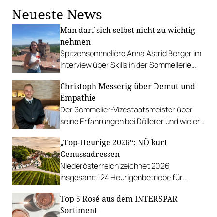
Neueste News
Man darf sich selbst nicht zu wichtig
nehmen
Spitzensommelière Anna Astrid Berger im
Interview über Skills in der Sommellerie
und wie sie es geschafft hat, bei der
Christoph Messerig über Demut und
Staatsmeisterschaft so cool zu
Empathie
performen.
Der Sommelier-Vizestaatsmeister über
seine Erfahrungen bei Döllerer und wie er
Freude an Wettbewerben gefunden hat.
„Top-Heurige 2026“: NÖ kürt
Genussadressen
Niederösterreich zeichnet 2026
insgesamt 124 Heurigenbetriebe für
höchste Qualität und Gastlichkeit aus.
Top 5 Rosé aus dem INTERSPAR
Sortiment