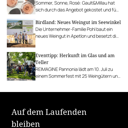
Sommer, Sonne, Rosé: Gault&Millau hat
sich durch das Angebot gekostet und fünf
Favoriten für Urlaub im Glas gefunden.
Birdland: Neues Weingut im Seewinkel
Die Unternehmer-Familie Pohl baut ein
neues Weingut in Apetlon und besetzt die
Schlüsselpositionen hochkarätig.
Eventtipp: Herkunft im Glas und am
Teller
REIMAGINE Pannonia lädt am 10. Juli zu
einem Sommerfest mit 25 Weingütern und
authentischer Kulinarik in das Bio-Landgut
Esterhazy.
Auf dem Laufenden
bleiben