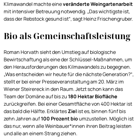
Klimawandel machte eine
veränderte Weingartenarbeit
mit intensiver Betreuung notwendig. „Das wichtigste ist,
dass der Rebstock gesund ist“, sagt Heinz Frischengruber.
Bio als Gemeinschaftsleistung
Roman Horvath sieht den Umstieg auf biologische
Bewirtschaftung als eine der Schlüssel-Maßnahmen, um
den Herausforderungen des Kilmawandels zu begegnen.
„Was entscheiden wir heute für die nächste Generation?“,
stellt er bei einer Presseveranstaltung am 20. März im
Wiener Steirereck in den Raum. Jetzt schon kann das
Team der Domäne auf bis zu
180 Hektar Biofläche
zurückgreifen. Bei einer Gesamtfläche von 400 Hektar ist
das bald die Hälfte. Erklärtes
Ziel
ist es, binnen fünf bis
zehn Jahren auf
100 Prozent bio
umzustellen. Möglich ist
das nur, wenn alle Weinbauer*innen ihren Beitrag leisten
und alle an einem Strang ziehen.