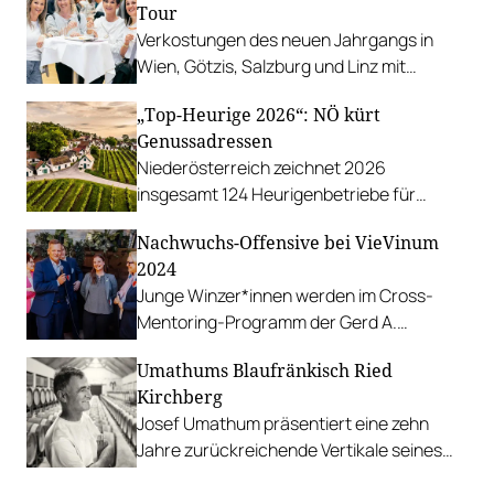
Tour
Verkostungen des neuen Jahrgangs in
Wien, Götzis, Salzburg und Linz mit
attraktiven Rahmenprogrammen.
„Top-Heurige 2026“: NÖ kürt
Genussadressen
Niederösterreich zeichnet 2026
insgesamt 124 Heurigenbetriebe für
höchste Qualität und Gastlichkeit aus.
Nachwuchs-Offensive bei VieVinum
2024
Junge Winzer*innen werden im Cross-
Mentoring-Programm der Gerd A.
Hoffmann-Akademie im Networking
Umathums Blaufränkisch Ried
unterstützt.
Kirchberg
Josef Umathum präsentiert eine zehn
Jahre zurückreichende Vertikale seines
Blaufränkisch Ried Kirchberg.