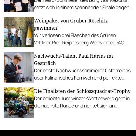
setzt sich in einem spannenden Finale gegen
Anna Berger und Christoph Messerig durch.
Weinpaket von Gruber Röschitz
gewinnen!
Wir verlosen drei Flaschen des Grünen
Veltliner Ried Reipersberg Weinviertel DAC
(2015, 2019 und 2022). PLUS: Insights in den
Nachwuchs-Talent Paul Harms im
neuen Keller.
Gespräch
Der beste Nachwuchssommelier Österreichs
über kulinarisches Fernweh und perfekte
Genussmomente, die man Gästen schenken
Die Finalisten der Schlossquadrat-Trophy
kann.
Der beliebte Jungwinzer-Wettbewerb geht in
die nächste Runde und richtet sich an
Weininteressierte, im Finale mitzubewerten.