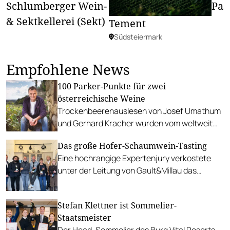
Schlumberger Wein-
Pas
& Sektkellerei (Sekt)
Tement
Südsteiermark
Empfohlene News
100 Parker-Punkte für zwei
österreichische Weine
Trockenbeerenauslesen von Josef Umathum
und Gerhard Kracher wurden vom weltweit
wichtigsten Bewertungsmedium mit der
Das große Hofer-Schaumwein-Tasting
Höchstwertung geadelt.
Eine hochrangige Expertenjury verkostete
unter der Leitung von Gault&Millau das
Schaumwein-Sortiment der beliebten
Supermarktkette.
Stefan Klettner ist Sommelier-
Staatsmeister
Der Head-Sommelier des Burg Vital Resorts