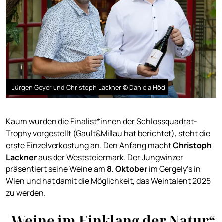
Jürgen Geyer und Christoph Lackner © Daniela Hödl
Kaum wurden die Finalist*innen der Schlossquadrat-
Trophy vorgestellt (
Gault&Millau hat berichtet
), steht die
erste Einzelverkostung an. Den Anfang macht
Christoph
Lackner
aus der Weststeiermark. Der Jungwinzer
präsentiert seine Weine am
8. Oktober
im Gergely’s in
Wien und hat damit die Möglichkeit, das Weintalent 2025
zu werden.
„Weine im Einklang der Natur“