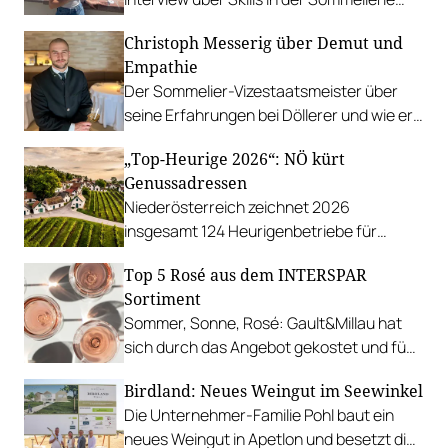
und wie sie es geschafft hat, bei der
Christoph Messerig über Demut und
Staatsmeisterschaft so cool zu
Empathie
performen.
Der Sommelier-Vizestaatsmeister über
seine Erfahrungen bei Döllerer und wie er
Freude an Wettbewerben gefunden hat.
„Top-Heurige 2026“: NÖ kürt
Genussadressen
Niederösterreich zeichnet 2026
insgesamt 124 Heurigenbetriebe für
höchste Qualität und Gastlichkeit aus.
Top 5 Rosé aus dem INTERSPAR
Sortiment
Sommer, Sonne, Rosé: Gault&Millau hat
sich durch das Angebot gekostet und fünf
Favoriten für Urlaub im Glas gefunden.
Birdland: Neues Weingut im Seewinkel
Die Unternehmer-Familie Pohl baut ein
neues Weingut in Apetlon und besetzt die