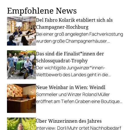
Empfohlene News
Del Fabro Kolarik etabliert sich als
Champagner-Hochburg
Bei einer groß angelegten Fachverkostung
wurden große Champagnerhäuser
ebenso vorgestellt wie kleine Vignerons.
Das sind die Finalist*innen der
Schlossquadrat-Trophy
Der wichtigste Jungwinzer*innen-
Wettbewerb des Landes geht in die
nächste Runde. Wir stellen die
Neue Weinbar in Wien: Weindl
Kandidat*innen vor.
Sommelier und Winzer Roland Müller
eröffnet am Tiefen Graben eine Boutique-
Weinbar mit einer erfrischend anderen
Weinauswahl.
Über Winzerinnen des Jahres
Interview: Dorli Muhr ortet Nachholbedarf