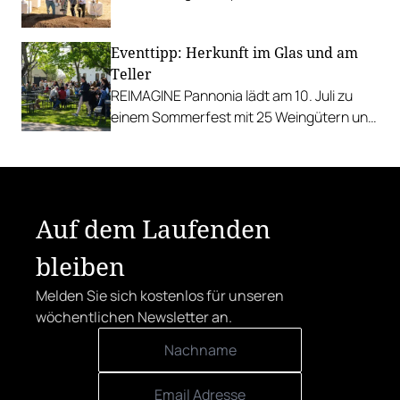
Schlüsselpositionen hochkarätig.
Eventtipp: Herkunft im Glas und am
Teller
REIMAGINE Pannonia lädt am 10. Juli zu
einem Sommerfest mit 25 Weingütern und
authentischer Kulinarik in das Bio-Landgut
Esterhazy.
Auf dem Laufenden
bleiben
Melden Sie sich kostenlos für unseren
wöchentlichen Newsletter an.