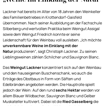
Lackner hat bereits im Alter von 18 Jahren den Weinkeller
des Familienbetriebes in Krottendorf-Gaisfeld
übernommen. Nach seiner Ausbildung an der Fachschule
Silberberg und wertvollen Praktika beim Weingut Assigal
sowie dem Weingut Friedrich konnte er seine
Leidenschaft für den Weinbau voll ausleben. „Ich möchte
unverkennbare Weine
im Einklang mit der
Natur
produzieren“, sagt Christoph Lackner. Zu seinen
Lieblingsweinen zählen Schilcher und Sauvignon Blanc.
Das
Weingut
Lackner
konzentriert sich auf den Weinbau
und den hauseigenen Buschenschank, wo auch die
Erträge des Obstbaus in Form von Säften und
Edelbränden angeboten werden. Die Hauptrolle spielt
jedoch der Wein: Auf den rund
sechs Hektar
werden vor
allem Blauer Wildbacher, Sauvignon Blanc und Gelber
Muskateller kultiviert. Dabei ist die
Ried Gasselberg
die