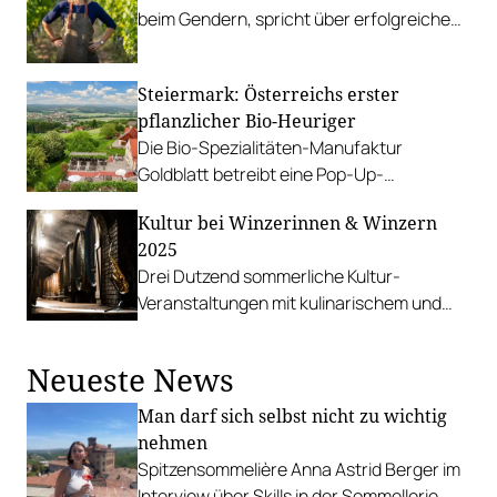
beim Gendern, spricht über erfolgreiche
Kolleginnen und ist stolz auf den hohen
Frauenanteil in Carnuntum.
Steiermark: Österreichs erster
pflanzlicher Bio-Heuriger
Die Bio-Spezialitäten-Manufaktur
Goldblatt betreibt eine Pop-Up-
Buschenschank am Sonntagsberg bei Bad
Kultur bei Winzerinnen & Winzern
Waltersdorf.
2025
Drei Dutzend sommerliche Kultur-
Veranstaltungen mit kulinarischem und
vinophilem Genuss in Niederösterreich.
Neueste News
Man darf sich selbst nicht zu wichtig
nehmen
Spitzensommelière Anna Astrid Berger im
Interview über Skills in der Sommellerie