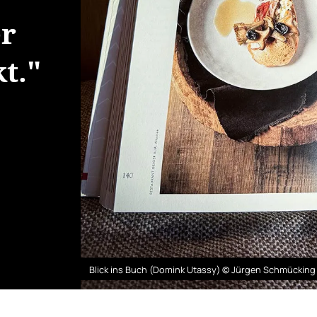
er
t."
Blick ins Buch (Domink Utassy) © Jürgen Schmückin