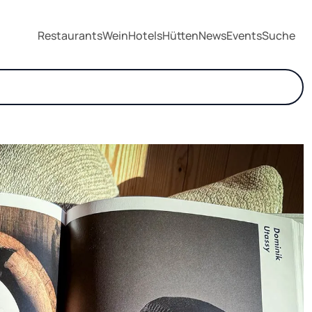
Restaurants
Wein
Hotels
Hütten
News
Events
Suche