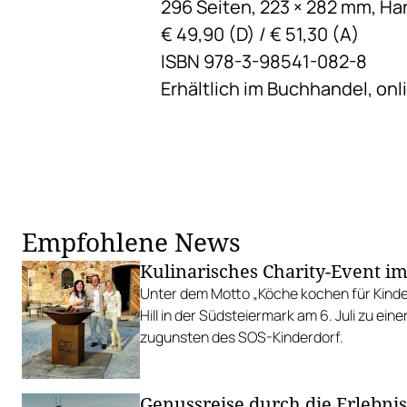
296 Seiten, 223 × 282 mm, H
€ 49,90 (D) / € 51,30 (A)
ISBN 978-3-98541-082-8
Erhältlich im Buchhandel, onl
Empfohlene News
Kulinarisches Charity-Event im
Unter dem Motto „Köche kochen für Kinde
Hill in der Südsteiermark am 6. Juli zu ein
zugunsten des SOS-Kinderdorf.
Genussreise durch die Erlebni