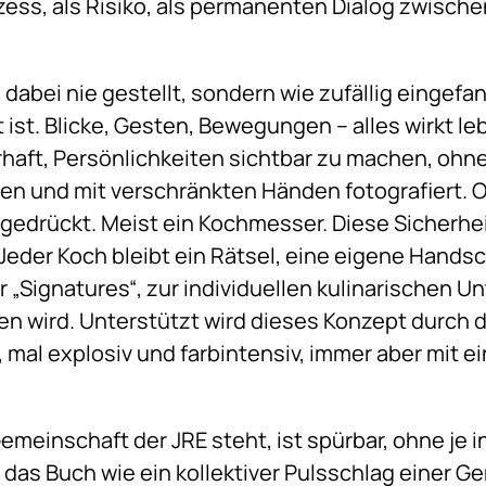
zess, als Risiko, als permanenten Dialog zwische
 dabei nie gestellt, sondern wie zufällig eingef
ist. Blicke, Gesten, Bewegungen – alles wirkt leb
aft, Persönlichkeiten sichtbar zu machen, ohne 
en und mit verschränkten Händen fotografiert. 
d gedrückt. Meist ein Kochmesser. Diese Sicherhe
 Jeder Koch bleibt ein Rätsel, eine eigene Handsc
 „Signatures“, zur individuellen kulinarischen Unt
wird. Unterstützt wird dieses Konzept durch die 
t, mal explosiv und farbintensiv, immer aber mit e
emeinschaft der JRE steht, ist spürbar, ohne je i
 das Buch wie ein kollektiver Pulsschlag einer 