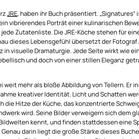
urz
JRE
, haben ihr Buch präsentiert. „Signatures“ 
in vibrierendes Porträt einer kulinarischen Be
s jede Zutatenliste. Die JRE-Köche stehen für ei
au dieses Lebensgefühl übersetzt der Fotograf
n visuelle Dramaturgie. Jede Seite wirkt wie e
ebellisch und doch von einer stillen Eleganz getr
 weit mehr als bloße Abbildung von Tellern. Er i
hme kreativer Identität. Licht und Schatten we
h die Hitze der Küche, das konzentrierte Schwei
dwerk wird. Seine Bilder verweigern sich dem g
ildwelten kennt, und finden stattdessen eine S
 Genau darin liegt die große Stärke dieses Buche