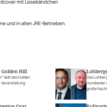
ardcover mit Lesebändchen
ine und in allen JRE-Betrieben.
 Golden Hill
Lohberge
r“ lädt das Golden
Das Lohber
er Veranstaltung
Hundseder ü
große Nach
sregion Graz
Kulinari