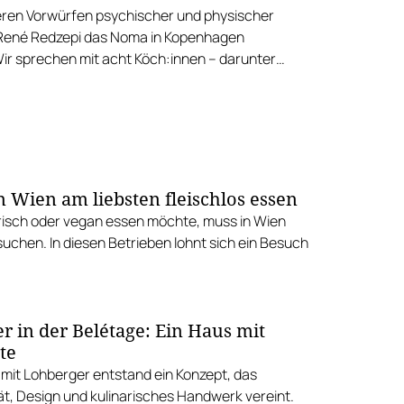
en Vorwürfen psychischer und physischer
René Redzepi das Noma in Kopenhagen
Wir sprechen mit acht Köch:innen – darunter
vi, Toni Mörwald und Lucas Steindorfer – über
uren und Arbeitskultur.
n Wien am liebsten fleischlos essen
isch oder vegan essen möchte, muss in Wien
suchen. In diesen Betrieben lohnt sich ein Besuch
r in der Belétage: Ein Haus mit
te
it Lohberger entstand ein Konzept, das
ät, Design und kulinarisches Handwerk vereint.