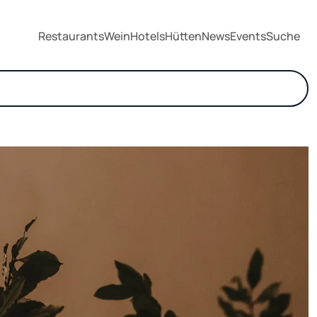
Restaurants
Wein
Hotels
Hütten
News
Events
Suche