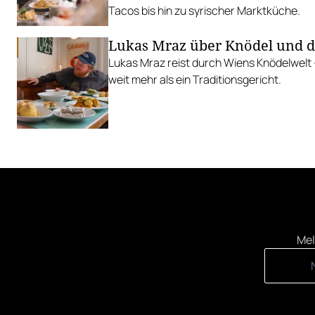
Tacos bis hin zu syrischer Marktküche.
Lukas Mraz über Knödel und 
Lukas Mraz reist durch Wiens Knödelwelt
weit mehr als ein Traditionsgericht.
Mel