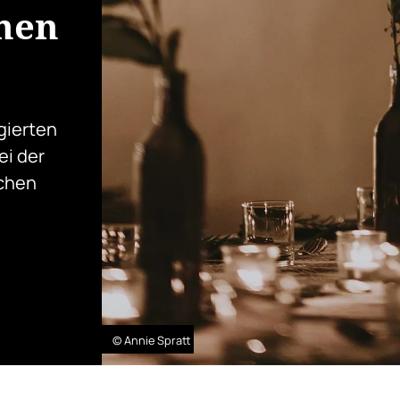
inen
gierten
ei der
schen
© Annie Spratt