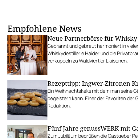
Empfohlene News
Neue Partnerbörse für Whisky
Gebrannt und gebraut harmoniert in vielerl
Whiskydestillerie Haider und die Privatbra
verkuppeln zu Waldviertler Liaisonen.
Rezepttipp: Ingwer-Zitronen K
Ein Weihnachtskeks mit dem man seine Gä
begeistern kann. Einer der Favoriten der 
Redaktion.
Fünf Jahre genussWERK mit 
Zum Jubiläum begrüßen die Gastgeber Pe