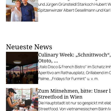
und Jürgen Grünsteidl Starkoch Hubert Wa
Spitzenwinzer Albert Gesellmann und Karl 
Neueste News
Culinary Week: „Schnittwoch“,
Ototo, …
„Italo Disco & French Bistro“ im Schatz I
Aperitivo am Rathausplatz, Grillabend im
Palme, „Fridays for Furmint“ u. v. m.
Zum Mitnehmen, bitte: Unser l
Streetfood in Wien
Die Hauptstadt ist nur so gespickt mit el
Streetfood. Von vietnamesischem Bánh Mì 