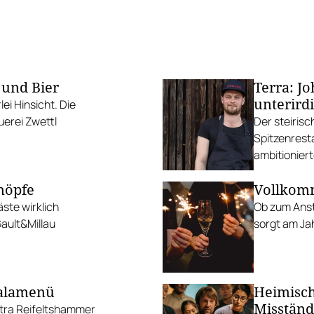
 und Bier
Terra: J
unterird
ei Hinsicht. Die
uerei Zwettl
Der steiris
Spitzenrest
ambitioniert
nöpfe
Vollkomm
ste wirklich
Ob zum Anst
Gault&Millau
sorgt am J
Galamenü
Heimisch
Misstän
tra Reifeltshammer