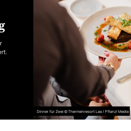
s
g
r
rt.
Dinner für Zwei © Thermenresort Laa / Pflanzl Media