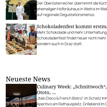
Der Oberösterreicher übernimmt die Küch
ehemaligen Hofbräuhaus in Weitra im Wald
auf regionale Degustationsmenüs.
Schokoladenfest kommt erstma
Mehr Schokolade und mehr Unterhaltung
Schokoladenfest findet heuer nicht mehr 
sondern auch in Graz statt.
Neueste News
Culinary Week: „Schnittwoch“,
Ototo, …
„Italo Disco & French Bistro“ im Schatz I
Aperitivo am Rathausplatz, Grillabend im