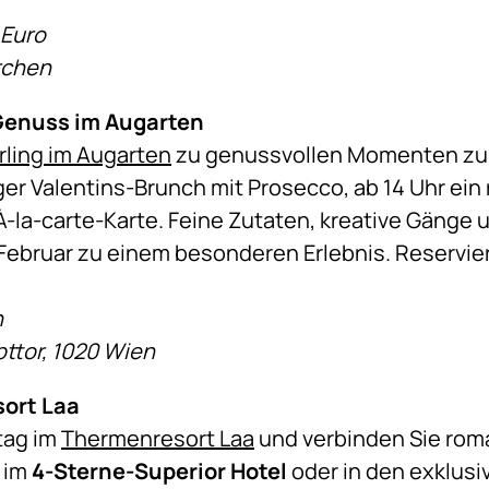
 Euro
irchen
 Genuss im Augarten
rling im Augarten
zu genussvollen Momenten zu zw
iger Valentins-Brunch mit Prosecco, ab 14 Uhr ei
-la-carte-Karte. Feine Zutaten, kreative Gänge
ebruar zu einem besonderen Erlebnis. Reservie
n
ttor, 1020 Wien
ort Laa
tag im
Thermenresort Laa
und verbinden Sie rom
 im
4-Sterne-Superior Hotel
oder in den exklus