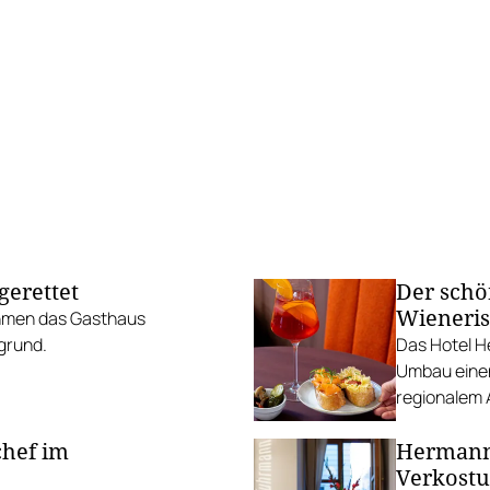
gerettet
Der schö
Wieneri
ehmen das Gasthaus
grund.
Das Hotel H
Umbau einen
regionalem 
chef im
Hermann 
Verkost