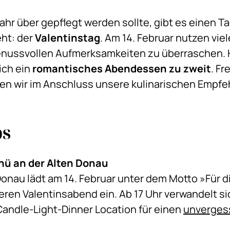
hr über gepflegt werden sollte, gibt es einen T
eht: der
Valentinstag
. Am 14. Februar nutzen viel
 genussvollen Aufmerksamkeiten zu überraschen. 
ich ein
romantisches Abendessen zu zweit
. F
en wir im Anschluss unsere kulinarischen Empfeh
ps
ü an der Alten Donau
onau lädt am 14. Februar unter dem Motto »Für d
en Valentinsabend ein. Ab 17 Uhr verwandelt si
andle-Light-Dinner Location für einen
unvergess