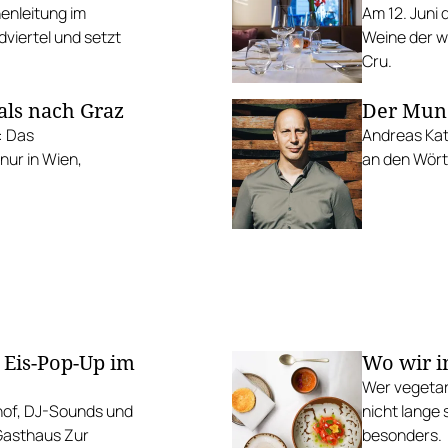
enleitung im
Am 12. Juni
viertel und setzt
Weine der w
Cru.
ls nach Graz
Der Mund
: Das
Andreas Kat
nur in Wien,
an den Wört
 Eis-Pop-Up im
Wo wir i
Wer vegetar
mhof, DJ-Sounds und
nicht lange 
 Gasthaus Zur
besonders.