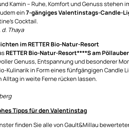
nd Kamin – Ruhe, Komfort und Genuss stehen im
zudem ein
7-gängiges Valentinstags-Candle-Li
ine’s Cocktail.
 d. Thaya
hichten im RETTER Bio-Natur-Resort
as
RETTER Bio-Natur-Resort****S am Pöllaube
oller Genuss, Entspannung und besonderer Mom
io-Kulinarik in Form eines fünfgängigen Candle L
n Alltag in weite Ferne rücken lassen.
berg
es Tipps für den Valentinstag
er finden Sie alle von Gault&Millau bewerteten