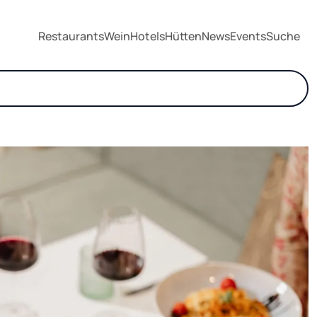
Restaurants
Wein
Hotels
Hütten
News
Events
Suche