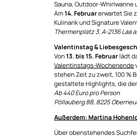
Sauna, Outdoor-Whirlwanne u
Am
14. Februar
erwartet Sie 
Kulinarik und Signature Valent
Thermenplatz 3. A-2136 Laa a.
Valentinstag & Liebesgesc
Von
13. bis 15.
Februar
lädt d
Valentinstags-Wochenende
v
stehen Zeit zu zweit, 100 % B
gestaltete Highlights, die de
Ab 440 Euro pro Person
Pöllauberg 88, 8225 Oberneu
Außerdem: Martina Hohenloh
Über obenstehendes Suchfenst