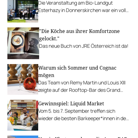
Die Veranstaltung am Bio-Landgut
Esterhazy in Donnerskirchen war ein voller
Erfolg und begrüßte zahlreiche
Genussmenschen.
"Die Köche aus ihrer Komfortzone
gelockt."
Das neue Buch von JRE Österreich ist da!
Warum sich Sommer und Cognac
mögen
Das Team von Remy Martin und Louis XIII
zeigte auf der Rooftop-Bar des Grand
Hotels die sommerlichen Tugenden von
Gewinnspiel: Liquid Market
Cognac.
Vom 5. bis 7. September treffen sich
wieder die besten Barkeeper*innen in der
METAStadt in Wien.