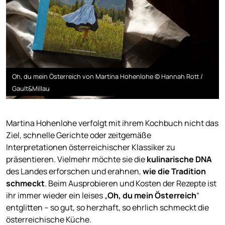
Oh, du mein Österreich von Martina Hohenlohe © Hannah Rott /
Gault&Millau
Martina Hohenlohe verfolgt mit ihrem Kochbuch nicht das
Ziel, schnelle Gerichte oder zeitgemäße
Interpretationen
österreichischer Klassiker zu
präsentieren. Vielmehr möchte sie die
kulinarische DNA
des Landes erforschen und erahnen,
wie die Tradition
schmeckt
. Beim Ausprobieren und Kosten der Rezepte ist
ihr immer wieder ein leises „
Oh, du mein Österreich
“
entglitten – so gut, so herzhaft, so ehrlich schmeckt die
österreichische Küche.