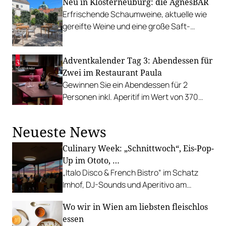
Neu in Klosterneuburg: die AgnesBAR
Erfrischende Schaumweine, aktuelle wie
gereifte Weine und eine große Saft-
Vielfalt im historischen Stift
Klosterneuburg.
Adventkalender Tag 3: Abendessen für
Zwei im Restaurant Paula
Gewinnen Sie ein Abendessen für 2
Personen inkl. Aperitif im Wert von 370
Euro im Restaurant Paula in St. Wolfgang
am Wolfgangsee.
Neueste News
Culinary Week: „Schnittwoch“, Eis-Pop-
Up im Ototo, …
„Italo Disco & French Bistro“ im Schatz
Imhof, DJ-Sounds und Aperitivo am
Rathausplatz, Grillabend im Gasthaus Zur
Wo wir in Wien am liebsten fleischlos
Palme, „Fridays for Furmint“ u. v. m.
essen