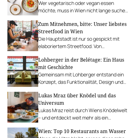
Wer vegetarisch oder vegan essen
möchte, muss in Wien nicht lange suchen.
In diesen Betrieben lohnt sich ein Besuch
Zum Mitnehmen, bitte: Unser liebstes
besonders.
Streetfood in Wien
Die Hauptstadt ist nur so gespickt mit
elaboriertem Streetfood. Von
vietnamesischem Bánh Mì über raffinierte
Lohberger in der Belétage: Ein Haus
Tacos bis hin zu syrischer Marktküche.
mit Geschichte
Gemeinsam mit Lohberger entstand ein
Konzept, das Funktionalität, Design und
kulinarisches Handwerk vereint.
Lukas Mraz über Knödel und das
Universum
Lukas Mraz reist durch Wiens Knödelwelt
– und entdeckt weit mehr als ein
Traditionsgericht.
Wien: Top 10 Restaurants am Wasser