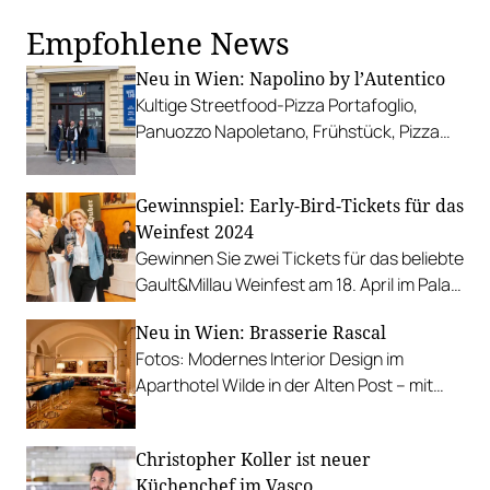
Empfohlene News
Neu in Wien: Napolino by l’Autentico
Kultige Streetfood-Pizza Portafoglio,
Panuozzo Napoletano, Frühstück, Pizza
zum Selber-Komponieren, Aperitivi und
mehr.
Gewinnspiel: Early-Bird-Tickets für das
Weinfest 2024
Gewinnen Sie zwei Tickets für das beliebte
Gault&Millau Weinfest am 18. April im Palais
Auersperg.
Neu in Wien: Brasserie Rascal
Fotos: Modernes Interior Design im
Aparthotel Wilde in der Alten Post – mit
Wiener und Kronländer-Küche.
Christopher Koller ist neuer
Küchenchef im Vasco