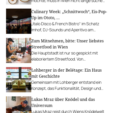
möchte, muss in Wien nicht lange suchen.
In diesen Betrieben lohnt sich ein Besuch
Culinary Week: „Schnittwoch“, Eis-Pop-
besonders.
Up im Ototo, …
„Italo Disco & French Bistro“ im Schatz
Imhof, DJ-Sounds und Aperitivo am
Rathausplatz, Grillabend im Gasthaus Zur
Zum Mitnehmen, bitte: Unser liebstes
Palme, „Fridays for Furmint“ u. v. m.
Streetfood in Wien
Die Hauptstadt ist nur so gespickt mit
elaboriertem Streetfood. Von
vietnamesischem Bánh Mì über raffinierte
Lohberger in der Belétage: Ein Haus
Tacos bis hin zu syrischer Marktküche.
mit Geschichte
Gemeinsam mit Lohberger entstand ein
Konzept, das Funktionalität, Design und
kulinarisches Handwerk vereint.
Lukas Mraz über Knödel und das
Universum
Lukas Mraz reist durch Wiens Knödelwelt