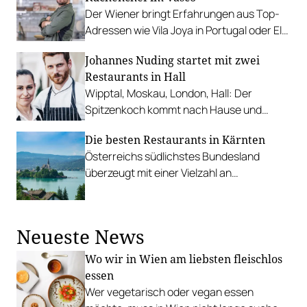
Der Wiener bringt Erfahrungen aus Top-
Adressen wie Vila Joya in Portugal oder El
Celler de Can Roca in Spanien mit.
Johannes Nuding startet mit zwei
Restaurants in Hall
Wipptal, Moskau, London, Hall: Der
Spitzenkoch kommt nach Hause und
eröffnet das Fine Dining Restaurant
Die besten Restaurants in Kärnten
Schwarzer Adler und das Bistro Secco. Ein
Österreichs südlichstes Bundesland
Lokalaugenschein.
überzeugt mit einer Vielzahl an
Haubenbetriebe. Wir präsentieren die
zehn besten.
Neueste News
Wo wir in Wien am liebsten fleischlos
essen
Wer vegetarisch oder vegan essen