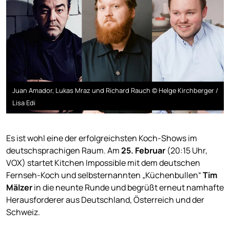
Juan Amador, Lukas Mraz und Richard Rauch © Helge Kirchberger /
Lisa Edi
Es ist wohl eine der erfolgreichsten Koch-Shows im
deutschsprachigen Raum. Am
25. Februar
(20:15 Uhr,
VOX) startet Kitchen Impossible mit dem deutschen
Fernseh-Koch und selbsternannten „Küchenbullen“
Tim
Mälzer
in die neunte Runde und begrüßt erneut namhafte
Herausforderer aus Deutschland, Österreich und der
Schweiz.