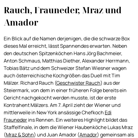
Rauch, Frauneder, Mraz und
Amador
Ein Blick auf die Namen derjenigen, die die schwarze Box
dieses Mal erreicht, lässt Spannendes erwarten. Neben
den deutschen Spitzenköchen Hans Jörg Bachmeier,
Anton Schmaus, Matthias Diether, Alexander Herrmann,
Tobias Bätz und dem Schweizer Stefan Wiesner wagen
auch österreichische Kochgrößen das Duell mit Tim
Mälzer. Richard Rauch (
Geschwister Rauch
) aus der
Steiermark, von dem in einer früheren Folge bereits ein
Gericht nachgekocht werden musste, ist der erste
Kontrahent Mälzers. Am 7. April zieht der Wiener und
mittlerweile in New York ansässige Chefkoch
Edi
Frauneder
ins Rennen. Ein weiteres Highlight bildet das
Staffelfinale, in dem die Wiener Haubenköche Lukas Mraz
(
Mraz & Sohn
) und Juan Amador (
Amador
) gemeinsam als