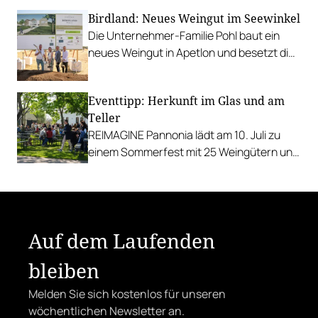
Favoriten für Urlaub im Glas gefunden.
Birdland: Neues Weingut im Seewinkel
Die Unternehmer-Familie Pohl baut ein
neues Weingut in Apetlon und besetzt die
Schlüsselpositionen hochkarätig.
Eventtipp: Herkunft im Glas und am
Teller
REIMAGINE Pannonia lädt am 10. Juli zu
einem Sommerfest mit 25 Weingütern und
authentischer Kulinarik in das Bio-Landgut
Esterhazy.
Auf dem Laufenden
bleiben
Melden Sie sich kostenlos für unseren
wöchentlichen Newsletter an.