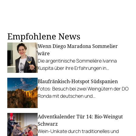
Empfohlene News
Wenn Diego Maradona Sommelier
wäre
Die argentinische Sommelière Ivanna
Kuspita über ihre Erfahrungen in
Österreich und welchen Einfluss Fußball
Blaufränkisch-Hotspot Südspanien
und Wein auf ihr Leben haben.
Fotos: Besuch bei zwei Weingütern der DO
Ronda mit deutschen und
österreichischen Wurzeln, Schatz und
Kieninger.
Adventkalender Tür 14: Bio-Weingut
Schwarz
Wein-Unikate durch traditionelles und