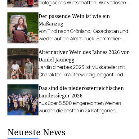
biologisches Wirtschaften: Wir verlosen 3
Flaschen Syrah Premium 2019.
Der passende Wein ist wie ein
Maßanzug
Von Tirol nach Grönland, Kasachstan und
wieder auf die Alm zurück. Sommelier-
Präsidentin Annemarie Foidl im Gespräch.
Alternativer Wein des Jahres 2026 von
Daniel Jaunegg
Jardin d’herbes 2023 ist Muskateller mit
Charakter: kräuterwürzig, elegant und
erstaunlich leicht – ein neues Kapitel für
Das sind die niederösterreichischen
die Sorte.
Landessieger 2026
Aus über 5.500 eingereichten Weinen
wurden die besten in 24 Kategorien
ermittelt. Weingut des Jahres ist spusu
Wein.
Neueste News