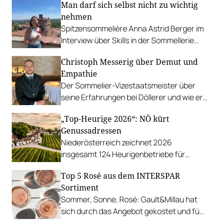
Man darf sich selbst nicht zu wichtig
nehmen
Spitzensommelière Anna Astrid Berger im
Interview über Skills in der Sommellerie
und wie sie es geschafft hat, bei der
Christoph Messerig über Demut und
Staatsmeisterschaft so cool zu
Empathie
performen.
Der Sommelier-Vizestaatsmeister über
seine Erfahrungen bei Döllerer und wie er
Freude an Wettbewerben gefunden hat.
„Top-Heurige 2026“: NÖ kürt
Genussadressen
Niederösterreich zeichnet 2026
insgesamt 124 Heurigenbetriebe für
höchste Qualität und Gastlichkeit aus.
Top 5 Rosé aus dem INTERSPAR
Sortiment
Sommer, Sonne, Rosé: Gault&Millau hat
sich durch das Angebot gekostet und fünf