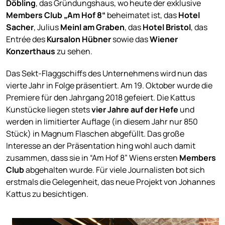
Döbling
, das Gründungshaus, wo heute der exklusive
Members Club „Am Hof 8“
beheimatet ist, das
Hotel
Sacher
, Julius
Meinl am Graben
, das
Hotel
Bristol
, das
Entrée des
Kursalon Hübner
sowie das
Wiener
Konzerthaus
zu sehen.
Das Sekt-Flaggschiffs des Unternehmens wird nun das
vierte Jahr in Folge präsentiert. Am 19. Oktober wurde die
Premiere für den Jahrgang 2018 gefeiert. Die Kattus
Kunstücke liegen stets
vier Jahre auf der Hefe
und
werden in limitierter Auflage (in diesem Jahr nur 850
Stück) in Magnum Flaschen abgefüllt. Das große
Interesse an der Präsentation hing wohl auch damit
zusammen, dass sie in “Am Hof 8” Wiens ersten
Members
Club
abgehalten wurde. Für viele Journalisten bot sich
erstmals die Gelegenheit, das neue Projekt von Johannes
Kattus zu besichtigen.