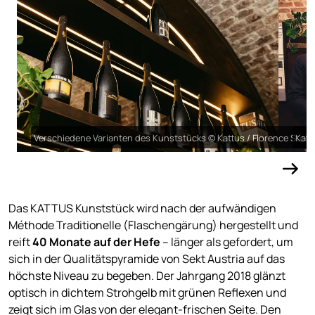
Verschiedene Varianten des Kunststücks © Kattus / Florence Stoib
Katt
Das KATTUS Kunststück wird nach der aufwändigen
Méthode Traditionelle (Flaschengärung) hergestellt und
reift
40 Monate auf der Hefe
– länger als gefordert, um
sich in der Qualitätspyramide von Sekt Austria auf das
höchste Niveau zu begeben. Der Jahrgang 2018 glänzt
optisch in dichtem Strohgelb mit grünen Reflexen und
zeigt sich im Glas von der elegant-frischen Seite. Den