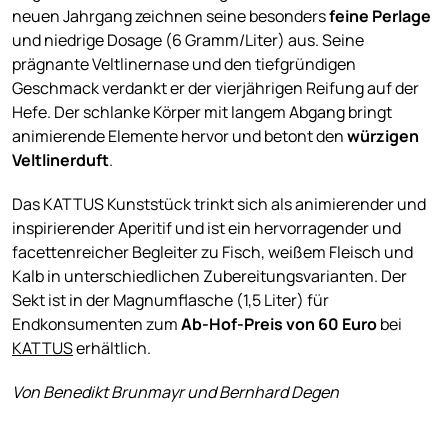
neuen Jahrgang zeichnen seine besonders
feine Perlage
und niedrige Dosage (6 Gramm/Liter) aus. Seine
prägnante Veltlinernase und den tiefgründigen
Geschmack verdankt er der vierjährigen Reifung auf der
Hefe. Der schlanke Körper mit langem Abgang bringt
animierende Elemente hervor und betont den
würzigen
Veltlinerduft
.
Das KATTUS Kunststück trinkt sich als animierender und
inspirierender Aperitif und ist ein hervorragender und
facettenreicher Begleiter zu Fisch, weißem Fleisch und
Kalb in unterschiedlichen Zubereitungsvarianten. Der
Sekt ist in der Magnumflasche (1,5 Liter) für
Endkonsumenten zum
Ab-Hof-Preis von 60 Euro
bei
KATTUS
erhältlich.
Von Benedikt Brunmayr und Bernhard Degen