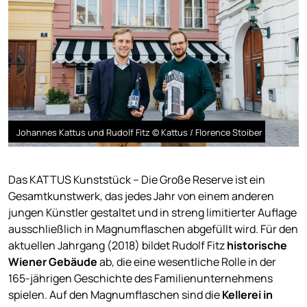
Johannes Kattus und Rudolf Fitz © Kattus / Florence Stoiber
Das KATTUS Kunststück – Die Große Reserve ist ein
Gesamtkunstwerk, das jedes Jahr von einem anderen
jungen Künstler gestaltet und in streng limitierter Auflage
ausschließlich in Magnumflaschen abgefüllt wird. Für den
aktuellen Jahrgang (2018) bildet Rudolf Fitz
historische
Wiener Gebäude
ab, die eine wesentliche Rolle in der
165-jährigen Geschichte des Familienunternehmens
spielen. Auf den Magnumflaschen sind die
Kellerei in