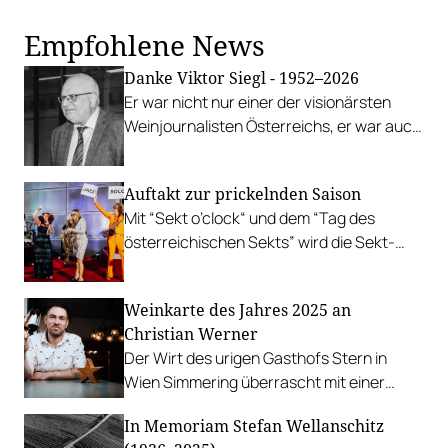
Empfohlene News
Danke Viktor Siegl - 1952–2026
Er war nicht nur einer der visionärsten
Weinjournalisten Österreichs, er war auch
einer der freundlichsten.
Auftakt zur prickelnden Saison
Mit “Sekt o’clock“ und dem “Tag des
österreichischen Sekts” wird die Sekt-
Hochsaison eingeläutet.
Weinkarte des Jahres 2025 an
Christian Werner
Der Wirt des urigen Gasthofs Stern in
Wien Simmering überrascht mit einer
Weinkarte mit enormer Tiefe.
In Memoriam Stefan Wellanschitz