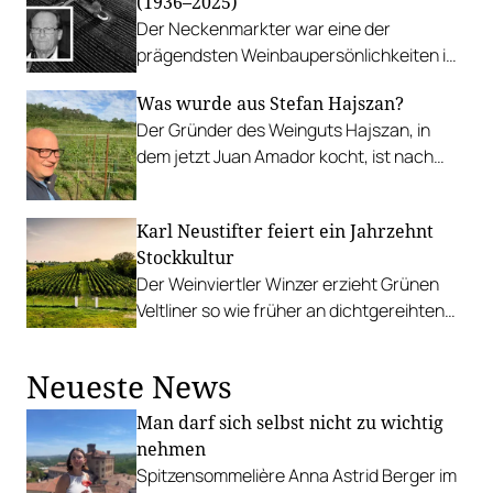
(1936–2025)
Der Neckenmarkter war eine der
prägendsten Weinbaupersönlichkeiten im
Mittelburgenland.
Was wurde aus Stefan Hajszan?
Der Gründer des Weinguts Hajszan, in
dem jetzt Juan Amador kocht, ist nach
Neuseeland ausgewandert und
rekapituliert im Gespräch mit Gault&Millau.
Karl Neustifter feiert ein Jahrzehnt
Stockkultur
Der Weinviertler Winzer erzieht Grünen
Veltliner so wie früher an dichtgereihten
Stöcken ohne Drahtrahmen.
Neueste News
Man darf sich selbst nicht zu wichtig
nehmen
Spitzensommelière Anna Astrid Berger im