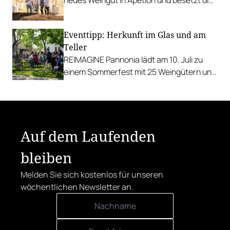
Schlüsselpositionen hochkarätig.
Eventtipp: Herkunft im Glas und am
Teller
REIMAGINE Pannonia lädt am 10. Juli zu
einem Sommerfest mit 25 Weingütern und
authentischer Kulinarik in das Bio-Landgut
Esterhazy.
Auf dem Laufenden
bleiben
Melden Sie sich kostenlos für unseren
wöchentlichen Newsletter an.