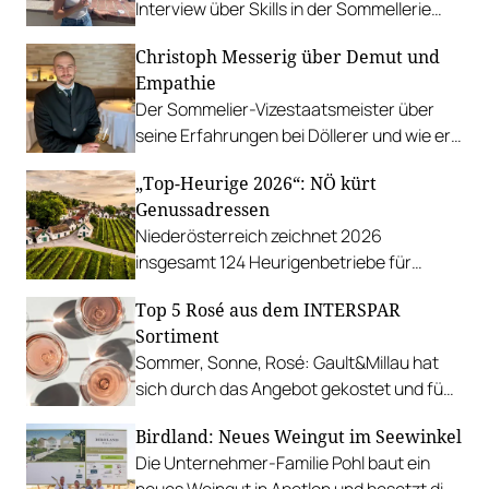
Interview über Skills in der Sommellerie
und wie sie es geschafft hat, bei der
Christoph Messerig über Demut und
Staatsmeisterschaft so cool zu
Empathie
performen.
Der Sommelier-Vizestaatsmeister über
seine Erfahrungen bei Döllerer und wie er
Freude an Wettbewerben gefunden hat.
„Top-Heurige 2026“: NÖ kürt
Genussadressen
Niederösterreich zeichnet 2026
insgesamt 124 Heurigenbetriebe für
höchste Qualität und Gastlichkeit aus.
Top 5 Rosé aus dem INTERSPAR
Sortiment
Sommer, Sonne, Rosé: Gault&Millau hat
sich durch das Angebot gekostet und fünf
Favoriten für Urlaub im Glas gefunden.
Birdland: Neues Weingut im Seewinkel
Die Unternehmer-Familie Pohl baut ein
neues Weingut in Apetlon und besetzt die