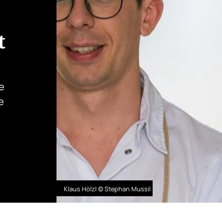
t
e
e
Klaus Hölzl © Stephan Mussil