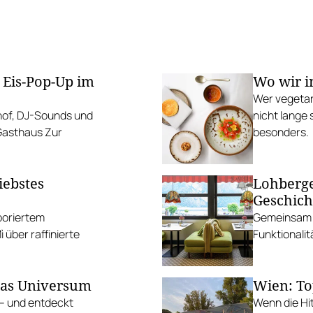
 Eis-Pop-Up im
Wo wir i
Wer vegetar
mhof, DJ-Sounds und
nicht lange 
 Gasthaus Zur
besonders.
iebstes
Lohberge
Geschich
aboriertem
Gemeinsam m
über raffinierte
Funktionalit
das Universum
Wien: To
 – und entdeckt
Wenn die Hi