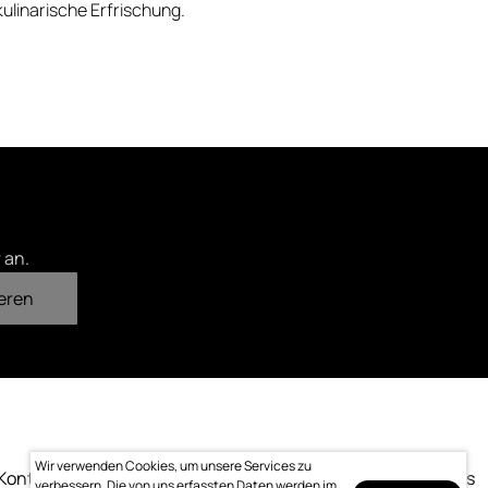
ulinarische Erfrischung.
 an.
eren
Wir verwenden Cookies, um unsere Services zu
Kontakt
Impressum
Datenschutz
Bewertung
Logo-Downloads
verbessern. Die von uns erfassten Daten werden im