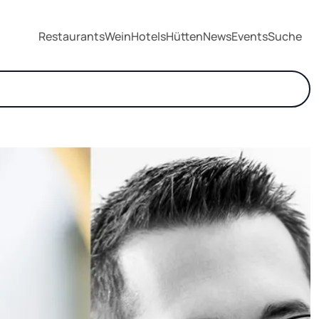
Restaurants
Wein
Hotels
Hütten
News
Events
Suche