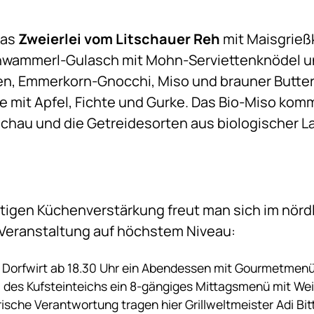
das
Zweierlei vom Litschauer Reh
mit Maisgrie
hwammerl-Gulasch mit Mohn-Serviettenknödel u
zen, Emmerkorn-Gnocchi, Miso und brauner Butt
mit Apfel, Fichte und Gurke. Das Bio-Miso komm
chau und die Getreidesorten aus biologischer La
igen Küchenverstärkung freut man sich im nördl
e Veranstaltung auf höchstem Niveau:
ls Dorfwirt ab 18.30 Uhr ein Abendessen mit Gourmetmenü
des Kufsteinteichs ein 8-gängiges Mittagsmenü mit We
narische Verantwortung tragen hier Grillweltmeister Adi 