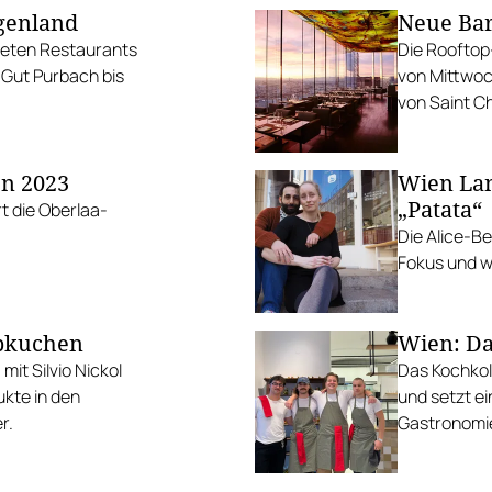
rgenland
Neue Bar
rteten Restaurants
Die Rooftop
 Gut Purbach bis
von Mittwoc
von Saint Ch
en 2023
Wien Lan
„Patata“
t die Oberlaa-
Die Alice-Be
Fokus und 
ebkuchen
Wien: Das
mit Silvio Nickol
Das Kochkol
ukte in den
und setzt ei
r.
Gastronomi