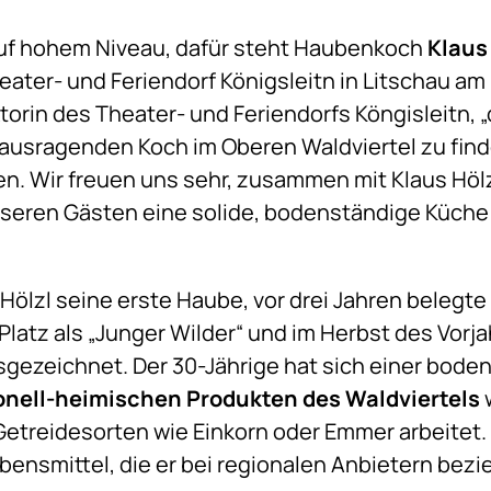
uf hohem Niveau, dafür steht Haubenkoch
Klaus
ater- und Feriendorf Königsleitn in Litschau am 
ktorin des Theater- und Feriendorfs Köngisleitn,
ausragenden Koch im Oberen Waldviertel zu finde
n. Wir freuen uns sehr, zusammen mit Klaus Hö
eren Gästen eine solide, bodenständige Küche m
Hölzl seine erste Haube, vor drei Jahren belegte 
latz als „Junger Wilder“ und im Herbst des Vorja
sgezeichnet. Der 30-Jährige hat sich einer bod
ionell-heimischen Produkten des Waldviertels
w
etreidesorten wie Einkorn oder Emmer arbeitet. 
ensmittel, die er bei regionalen Anbietern bezie