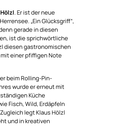
 Hölzl
. Er ist der neue
Herrensee. „Ein Glücksgriff“,
 „denn gerade in diesen
n, ist die sprichwörtliche
lzl diesen gastronomischen
it einer pfiffigen Note
er beim Rolling-Pin-
hres wurde er erneut mit
enständigen Küche
ie Fisch, Wild, Erdäpfeln
Zugleich legt Klaus Hölzl
ht und in kreativen