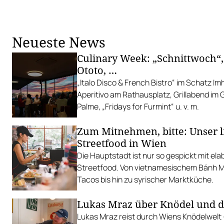
Neueste News
Culinary Week: „Schnittwoch“,
Ototo, …
„Italo Disco & French Bistro“ im Schatz I
Aperitivo am Rathausplatz, Grillabend im
Palme, „Fridays for Furmint“ u. v. m.
Zum Mitnehmen, bitte: Unser l
Streetfood in Wien
Die Hauptstadt ist nur so gespickt mit el
Streetfood. Von vietnamesischem Bánh Mì 
Tacos bis hin zu syrischer Marktküche.
Lukas Mraz über Knödel und 
Lukas Mraz reist durch Wiens Knödelwelt