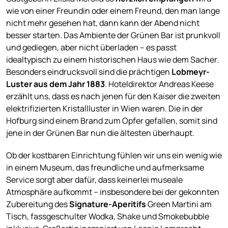
wie von einer Freundin oder einem Freund, den man lange
nicht mehr gesehen hat, dann kann der Abend nicht
besser starten. Das Ambiente der Grünen Bar ist prunkvoll
und gediegen, aber nicht überladen – es passt
idealtypisch zu einem historischen Haus wie dem Sacher.
Besonders eindrucksvoll sind die prächtigen
Lobmeyr-
Luster aus dem Jahr 1883
. Hoteldirektor Andreas Keese
erzählt uns, dass es nach jenen für den Kaiser die zweiten
elektrifizierten Kristallluster in Wien waren. Die in der
Hofburg sind einem Brand zum Opfer gefallen, somit sind
jene in der Grünen Bar nun die ältesten überhaupt.
Ob der kostbaren Einrichtung fühlen wir uns ein wenig wie
in einem Museum, das freundliche und aufmerksame
Service sorgt aber dafür, dass keinerlei museale
Atmosphäre aufkommt – insbesondere bei der gekonnten
Zubereitung des
Signature-Aperitifs
Green Martini am
Tisch, fassgeschulter Wodka, Shake und Smokebubble