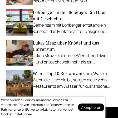
elaboriertem Streetfood. Von
vietnamesischem Bánh Mì über raffinierte
Lohberger in der Belétage: Ein Haus
Tacos bis hin zu syrischer Marktküche.
mit Geschichte
Gemeinsam mit Lohberger entstand ein
Konzept, das Funktionalität, Design und
kulinarisches Handwerk vereint.
Lukas Mraz über Knödel und das
Universum
Lukas Mraz reist durch Wiens Knödelwelt
– und entdeckt weit mehr als ein
Traditionsgericht.
Wien: Top 10 Restaurants am Wasser
Wenn die Hitze bleibt, sorgen diese zehn
Restaurants am Wasser für kulinarische
Erfrischung.
Wir verwenden Cookies, um unsere Services zu
verbessern. Die von uns erfassten Daten werden im
Akzeptieren
Rahmen unserer EU-weiten Aktivitäten verwendet.
Cookie Einstellungen