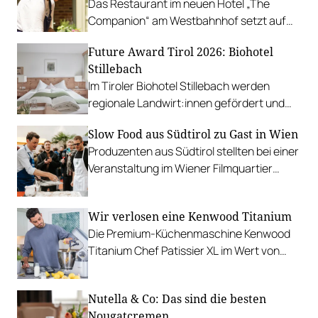
Das Restaurant im neuen Hotel „The
Companion“ am Westbahnhof setzt auf
neo-mediterrane Marktküche.
Future Award Tirol 2026: Biohotel
Stillebach
Im Tiroler Biohotel Stillebach werden
regionale Landwirt:innen gefördert und
auf erneuerbare Energiequellen gesetzt.
Slow Food aus Südtirol zu Gast in Wien
Produzenten aus Südtirol stellten bei einer
Veranstaltung im Wiener Filmquartier
regionale Lebensmittel und handwerkliche
Herstellungsmethoden vor.
Wir verlosen eine Kenwood Titanium
Die Premium-Küchenmaschine Kenwood
Titanium Chef Patissier XL im Wert von
799,99 Euro ist eine High-End-Lösung für
Hobbybäcker:innen.
Nutella & Co: Das sind die besten
Nougatcremen