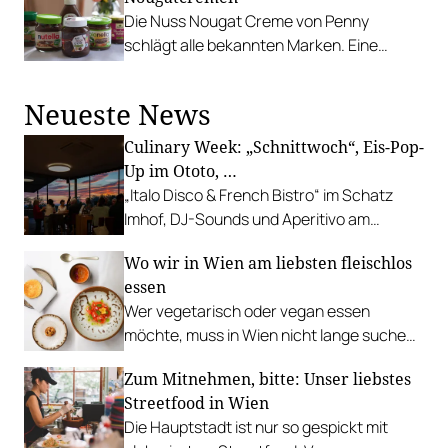
Die Nuss Nougat Creme von Penny
schlägt alle bekannten Marken. Eine
prominent besetzte Jury hat 28 Produkte
blind verkostet.
Neueste News
Culinary Week: „Schnittwoch“, Eis-Pop-
Up im Ototo, …
„Italo Disco & French Bistro“ im Schatz
Imhof, DJ-Sounds und Aperitivo am
Rathausplatz, Grillabend im Gasthaus Zur
Wo wir in Wien am liebsten fleischlos
Palme, „Fridays for Furmint“ u. v. m.
essen
Wer vegetarisch oder vegan essen
möchte, muss in Wien nicht lange suchen.
In diesen Betrieben lohnt sich ein Besuch
Zum Mitnehmen, bitte: Unser liebstes
besonders.
Streetfood in Wien
Die Hauptstadt ist nur so gespickt mit