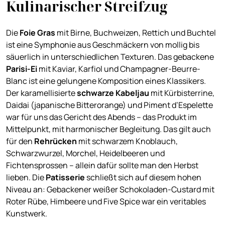
Kulinarischer Streifzug
Die
Foie Gras
mit Birne, Buchweizen, Rettich und Buchtel
ist eine Symphonie aus Geschmäckern von mollig bis
säuerlich in unterschiedlichen Texturen. Das gebackene
Parisi-Ei
mit Kaviar, Karfiol und Champagner-Beurre-
Blanc ist eine gelungene Komposition eines Klassikers.
Der karamellisierte
schwarze Kabeljau
mit Kürbisterrine,
Daidai (japanische Bitterorange) und Piment d’Espelette
war für uns das Gericht des Abends – das Produkt im
Mittelpunkt, mit harmonischer Begleitung. Das gilt auch
für den
Rehrücken
mit schwarzem Knoblauch,
Schwarzwurzel, Morchel, Heidelbeeren und
Fichtensprossen – allein dafür sollte man den Herbst
lieben. Die
Patisserie
schließt sich auf diesem hohen
Niveau an: Gebackener weißer Schokoladen-Custard mit
Roter Rübe, Himbeere und Five Spice war ein veritables
Kunstwerk.