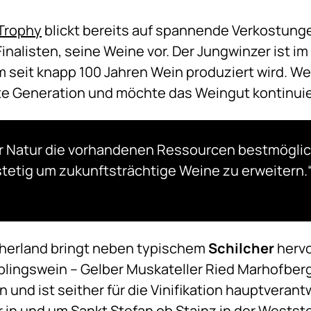
Trophy
blickt bereits auf spannende Verkostunge
Finalisten, seine Weine vor. Der Jungwinzer ist im
 seit knapp 100 Jahren Wein produziert wird. Web
ste Generation und möchte das Weingut kontinuie
der Natur die vorhandenen Ressourcen bestmöglic
stetig um zukunftsträchtige Weine zu erweitern.
herland bringt neben typischem
Schilcher
hervo
blingswein – Gelber Muskateller Ried Marhofberg
und ist seither für die Vinifikation hauptverant
 in und um Sankt Stefan ob Stainz in der Westst