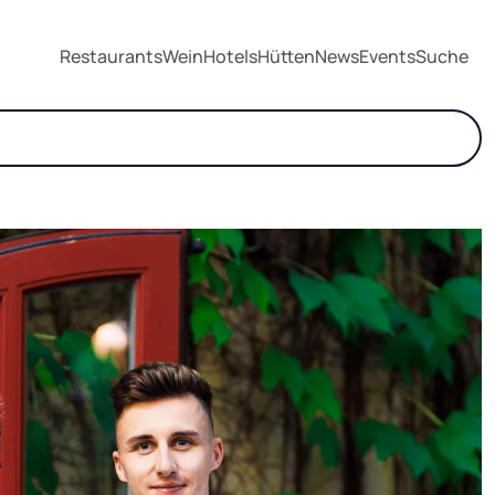
Restaurants
Wein
Hotels
Hütten
News
Events
Suche