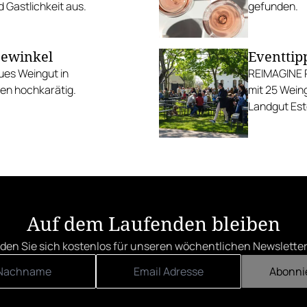
 Gastlichkeit aus.
gefunden.
eewinkel
Eventtip
ues Weingut in
REIMAGINE P
nen hochkarätig.
mit 25 Weing
Landgut Est
Auf dem Laufenden bleiben
den Sie sich kostenlos für unseren wöchentlichen Newsletter
Abonni