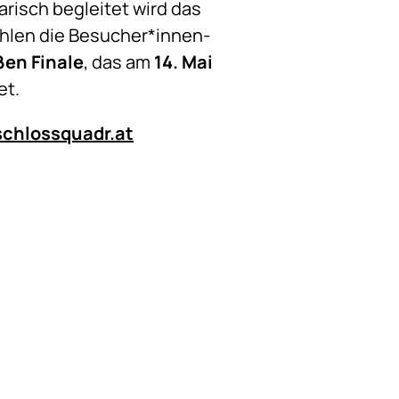
narisch begleitet wird das
hlen die Besucher*innen-
ßen Finale
, das am
14. Mai
et.
chlossquadr.at