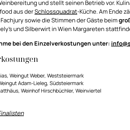
Weinbereitung und stellt seinen Betrieb vor. Kuli
food aus der
Schlossquadrat
-Küche. Am Ende zä
 Fachjury sowie die Stimmen der Gäste beim
gro
ly’s und Silberwirt in Wien Margareten stattfind
hme bei den Einzelverkostungen unter:
info@s
rkostungen
as, Weingut Weber, Weststeiermark
 Weingut Adam-Lieleg, Südsteiermark
tthäus, Weinhof Hirschbüchler, Weinviertel
Finalisten