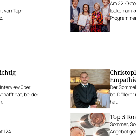
Am 22. Oktob
mt von Top-
locken am k
z.
Programme
ichtig
Christop
Empathi
Interview über
Der Sommeli
schafft hat, bei der
bei Döllere
n.
hat.
Top 5 Ro
Sommer, Son
t 124
Angebot gek