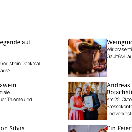
Legende auf
Weinguid
Wir präsent
Gault&Milla
er ist ein Denkmal
 aus?
gswein
Andreas V
Botschaf
trale
uer Talente und
Am 22. Oktob
Pressekonfe
und verkost
on Silvia
Ein Feier