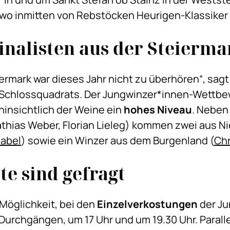
 wo inmitten von Rebstöcken Heurigen-Klassiker 
Finalisten aus der Steierma
iermark war dieses Jahr nicht zu überhören“, sagt
Schlossquadrats. Der Jungwinzer*innen-Wettbew
hinsichtlich der Weine ein
hohes Niveau
. Neben 
athias Weber, Florian Lieleg) kommen zwei aus N
habel
) sowie ein Winzer aus dem Burgenland (
Chr
te sind gefragt
Möglichkeit, bei den
Einzelverkostungen
der Ju
 Durchgängen, um 17 Uhr und um 19.30 Uhr. Parall