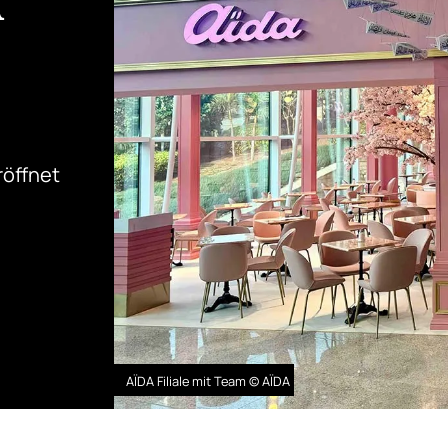
A
röffnet
AÏDA Filiale mit Team © AÏDA