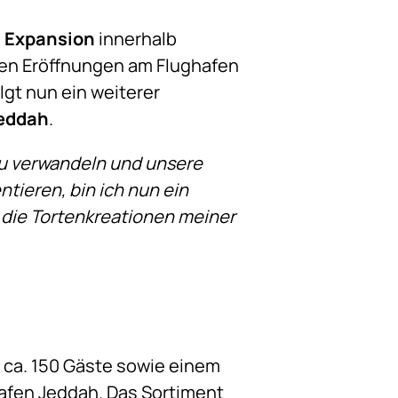
e
Expansion
innerhalb
den Eröffnungen am Flughafen
lgt nun ein weiterer
eddah
.
zu verwandeln und unsere
tieren, bin ich nun ein
 die Tortenkreationen meiner
r ca. 150 Gäste sowie einem
hafen Jeddah. Das Sortiment