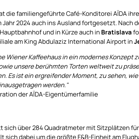
t die familiengeführte Café-Konditorei AÏDA ihr
 Jahr 2024 auch ins Ausland fortgesetzt. Nach 
Hauptbahnhof und in Kürze auch in
Bratislava
fo
liale am King Abdulaziz International Airport in
J
he Wiener Kaffeehaus in ein modernes Konzept 
owie unsere berühmten Torten weltweit zu präsen
 Es ist ein ergreifender Moment, zu sehen, wie
hinausgetragen werden."
ration der AÏDA-Eigentümerfamilie
kt sich über 284 Quadratmeter mit Sitzplätzen fü
t sich dabei um die größte F&B-Einheit am Flug