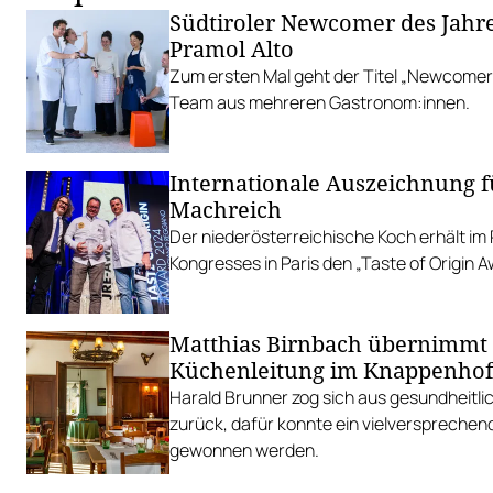
Südtiroler Newcomer des Jahre
Pramol Alto
Zum ersten Mal geht der Titel „Newcomer 
Team aus mehreren Gastronom:innen.
Internationale Auszeichnung 
Machreich
Der niederösterreichische Koch erhält i
Kongresses in Paris den „Taste of Origin A
Matthias Birnbach übernimmt
Küchenleitung im Knappenhof
Harald Brunner zog sich aus gesundheitl
zurück, dafür konnte ein vielversprechen
gewonnen werden.