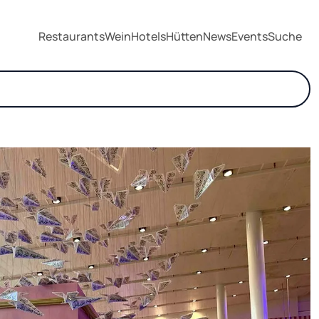
Restaurants
Wein
Hotels
Hütten
News
Events
Suche