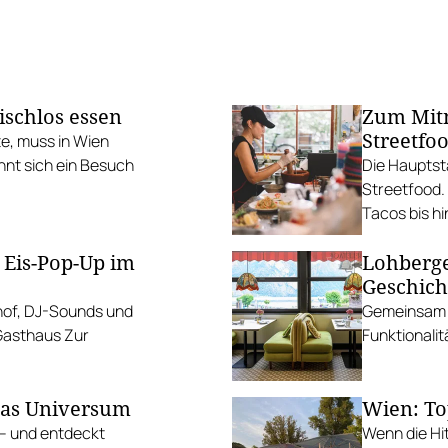
ischlos essen
Zum Mitn
Streetfo
e, muss in Wien
ohnt sich ein Besuch
Die Hauptsta
Streetfood.
Tacos bis h
 Eis-Pop-Up im
Lohberge
Geschich
mhof, DJ-Sounds und
Gemeinsam m
 Gasthaus Zur
Funktionalit
das Universum
Wien: To
 – und entdeckt
Wenn die Hi