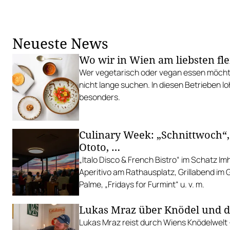
Neueste News
Wo wir in Wien am liebsten fle
Wer vegetarisch oder vegan essen möcht
nicht lange suchen. In diesen Betrieben l
besonders.
Culinary Week: „Schnittwoch“,
Ototo, …
„Italo Disco & French Bistro“ im Schatz I
Aperitivo am Rathausplatz, Grillabend im
Palme, „Fridays for Furmint“ u. v. m.
Lukas Mraz über Knödel und 
Lukas Mraz reist durch Wiens Knödelwelt