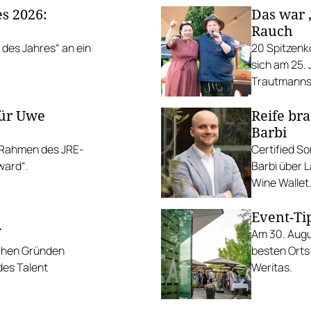
s 2026:
Das war 
Rauch
des Jahres“ an ein
20 Spitzen
sich am 25.
Trautmannsd
für Uwe
Reife br
Barbi
m Rahmen des JRE-
Certified S
ward“.
Barbi über 
Wine Wallet
Event-Ti
Am 30. Augu
ichen Gründen
besten Orts
des Talent
Weritas.