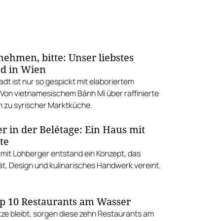
ehmen, bitte: Unser liebstes
od in Wien
dt ist nur so gespickt mit elaboriertem
 Von vietnamesischem Bánh Mì über raffinierte
in zu syrischer Marktküche.
r in der Belétage: Ein Haus mit
te
it Lohberger entstand ein Konzept, das
ät, Design und kulinarisches Handwerk vereint.
p 10 Restaurants am Wasser
tze bleibt, sorgen diese zehn Restaurants am