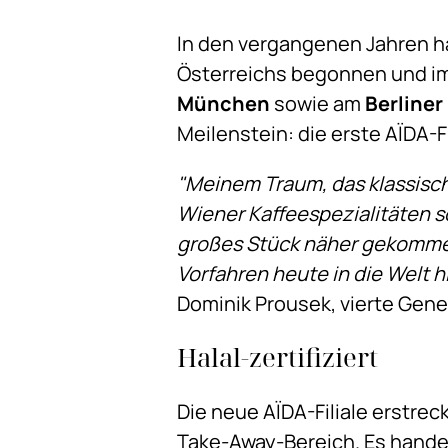
In den vergangenen Jahren ha
Österreichs begonnen und im
München
sowie am
Berliner
Meilenstein: die erste AÏDA-Fi
"Meinem Traum, das klassisc
Wiener Kaffeespezialitäten s
großes Stück näher gekommen.
Vorfahren heute in die Welt 
Dominik Prousek, vierte Gene
Halal-zertifiziert
Die neue AÏDA-Filiale erstrec
Take-Away-Bereich. Es handel