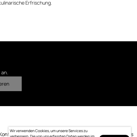
ulinarische Erfrischung.
 an.
eren
Wir verwenden Cookies, um unsere Services zu
Kontakt
Impressum
Datenschutz
Bewertung
Logo-Downloads
verbessern. Die von uns erfassten Daten werden im