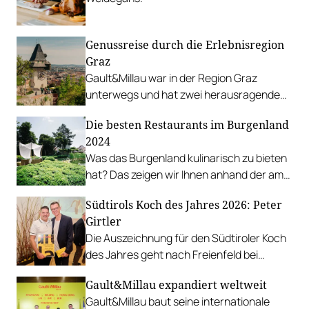
Genussreise durch die Erlebnisregion
Graz
Gault&Millau war in der Region Graz
unterwegs und hat zwei herausragende
Betriebe besucht. Außerdem: weitere
Die besten Restaurants im Burgenland
kulinarische Empfehlungen.
2024
Was das Burgenland kulinarisch zu bieten
hat? Das zeigen wir Ihnen anhand der am
besten bewerteten Haubenrestaurants.
Südtirols Koch des Jahres 2026: Peter
Girtler
Die Auszeichnung für den Südtiroler Koch
des Jahres geht nach Freienfeld bei
Sterzing, an Peter Girtler von der
Gault&Millau expandiert weltweit
Gourmetstube Einhorn.
Gault&Millau baut seine internationale