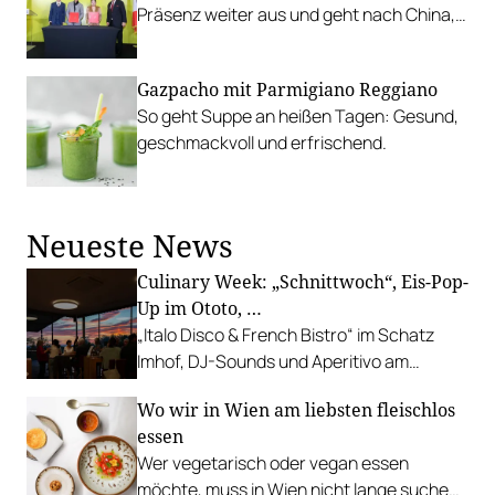
Präsenz weiter aus und geht nach China,
Kasachstan und ins Baltikum.
Gazpacho mit Parmigiano Reggiano
So geht Suppe an heißen Tagen: Gesund,
geschmackvoll und erfrischend.
Neueste News
Culinary Week: „Schnittwoch“, Eis-Pop-
Up im Ototo, …
„Italo Disco & French Bistro“ im Schatz
Imhof, DJ-Sounds und Aperitivo am
Rathausplatz, Grillabend im Gasthaus Zur
Wo wir in Wien am liebsten fleischlos
Palme, „Fridays for Furmint“ u. v. m.
essen
Wer vegetarisch oder vegan essen
möchte, muss in Wien nicht lange suchen.