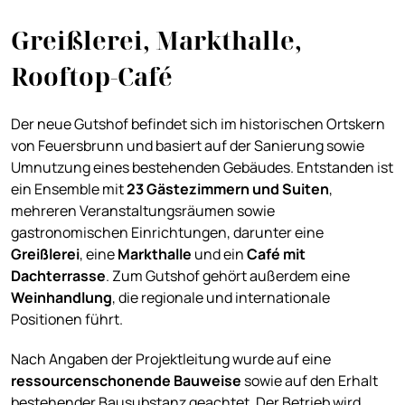
Greißlerei, Markthalle,
Rooftop-Café
Der neue Gutshof befindet sich im historischen Ortskern
von Feuersbrunn und basiert auf der Sanierung sowie
Umnutzung eines bestehenden Gebäudes. Entstanden ist
ein Ensemble mit
23 Gästezimmern und Suiten
,
mehreren Veranstaltungsräumen sowie
gastronomischen Einrichtungen, darunter eine
Greißlerei
, eine
Markthalle
und ein
Café mit
Dachterrasse
. Zum Gutshof gehört außerdem eine
Weinhandlung
, die regionale und internationale
Positionen führt.
Nach Angaben der Projektleitung wurde auf eine
ressourcenschonende Bauweise
sowie auf den Erhalt
bestehender Bausubstanz geachtet. Der Betrieb wird