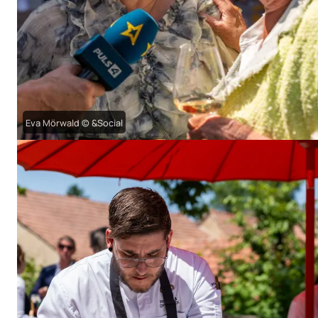
Eva Mörwald © &Social