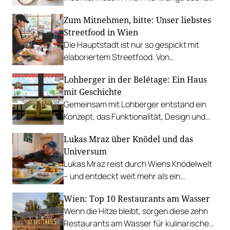
In diesen Betrieben lohnt sich ein Besuch
Zum Mitnehmen, bitte: Unser liebstes
besonders.
Streetfood in Wien
Die Hauptstadt ist nur so gespickt mit
elaboriertem Streetfood. Von
vietnamesischem Bánh Mì über raffinierte
Lohberger in der Belétage: Ein Haus
Tacos bis hin zu syrischer Marktküche.
mit Geschichte
Gemeinsam mit Lohberger entstand ein
Konzept, das Funktionalität, Design und
kulinarisches Handwerk vereint.
Lukas Mraz über Knödel und das
Universum
Lukas Mraz reist durch Wiens Knödelwelt
– und entdeckt weit mehr als ein
Traditionsgericht.
Wien: Top 10 Restaurants am Wasser
Wenn die Hitze bleibt, sorgen diese zehn
Restaurants am Wasser für kulinarische