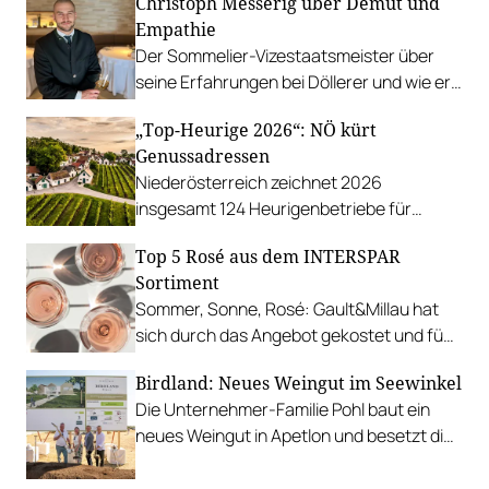
Christoph Messerig über Demut und
Staatsmeisterschaft so cool zu
Empathie
performen.
Der Sommelier-Vizestaatsmeister über
seine Erfahrungen bei Döllerer und wie er
Freude an Wettbewerben gefunden hat.
„Top-Heurige 2026“: NÖ kürt
Genussadressen
Niederösterreich zeichnet 2026
insgesamt 124 Heurigenbetriebe für
höchste Qualität und Gastlichkeit aus.
Top 5 Rosé aus dem INTERSPAR
Sortiment
Sommer, Sonne, Rosé: Gault&Millau hat
sich durch das Angebot gekostet und fünf
Favoriten für Urlaub im Glas gefunden.
Birdland: Neues Weingut im Seewinkel
Die Unternehmer-Familie Pohl baut ein
neues Weingut in Apetlon und besetzt die
Schlüsselpositionen hochkarätig.