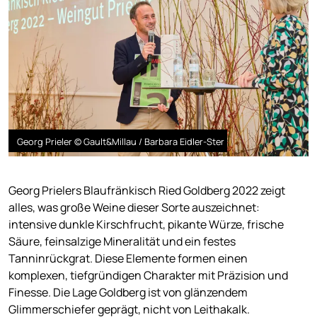
Georg Prieler © Gault&Millau / Barbara Eidler-Ster
Georg Prielers Blaufränkisch Ried Goldberg 2022 zeigt
alles, was große Weine dieser Sorte auszeichnet:
intensive dunkle Kirschfrucht, pikante Würze, frische
Säure, feinsalzige Mineralität und ein festes
Tanninrückgrat. Diese Elemente formen einen
komplexen, tiefgründigen Charakter mit Präzision und
Finesse. Die Lage Goldberg ist von glänzendem
Glimmerschiefer geprägt, nicht von Leithakalk.