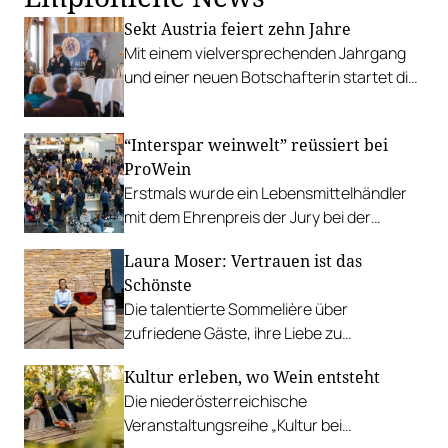
Sekt Austria feiert zehn Jahre
Mit einem vielversprechenden Jahrgang
und einer neuen Botschafterin startet die
heimische Schaumweinbranche in ihre
stärkste Saison.
“Interspar weinwelt” reüssiert bei
ProWein
Erstmals wurde ein Lebensmittelhändler
mit dem Ehrenpreis der Jury bei der
Verleihung der Meininger Awards
Laura Moser: Vertrauen ist das
ausgezeichnet.
Schönste
Die talentierte Sommelière über
zufriedene Gäste, ihre Liebe zu
Burgundern und im Porsche geliefertes
Kultur erleben, wo Wein entsteht
Wildbret.
Die niederösterreichische
Veranstaltungsreihe „Kultur bei