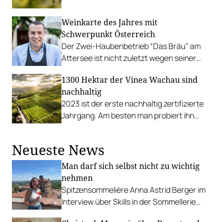
Winzerinnen & Winzern“ geht in die 7.
Runde.
Weinkarte des Jahres mit
Schwerpunkt Österreich
Der Zwei-Haubenbetrieb “Das Bräu” am
Attersee ist nicht zuletzt wegen seiner
umfassenden Weinkarte überregional
1300 Hektar der Vinea Wachau sind
beliebt.
nachhaltig
2023 ist der erste nachhaltig zertifizierte
Jahrgang. Am besten man probiert ihn
beim Wachauer Weinfrühling Anfang Mai.
Neueste News
Man darf sich selbst nicht zu wichtig
nehmen
Spitzensommelière Anna Astrid Berger im
Interview über Skills in der Sommellerie
und wie sie es geschafft hat, bei der