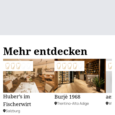
Mehr entdecken
Huber’s im
Burjè 1968
aen
Fischerwirt
Trentino-Alto Adige
Wie
Salzburg