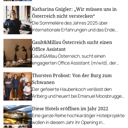
Blau, Sennerin Marlene Kelnreiter, Sommelière
Katharina Gnigler: „Wir müssen uns in
Helena Jordan und das Female Wine
Österreich nicht verstecken“
Collective teilen ihre Perspektiven.
Die Sommelière des Jahres 2025 über
internationale Erfahrungen und das Ende
rauschiger Restaurantabende.
Gault&Millau Österreich sucht einen
Office Assistant
Gault&Millau Österreich, sucht einen
engagierten Office Assistant (m/w/d), der
unser Team bei der Vermarktung und
Thorsten Probost: Von der Burg zum
Verbreitung der kulinarischen Erlebnisse in
Schwanen
Österreich unterstützt.
Der gefeierte Haubenkoch verlässt den
Arlberg und heuert bei Emanuel Moosbrugger
im Bio-Hotel Schwanen im Bregenzerwald an.
Diese Hotels eröffnen im Jahr 2022
Eine ganze Reihe hochkarätiger Hotelprojekte
wollen in diesem Jahr ihr Opening in