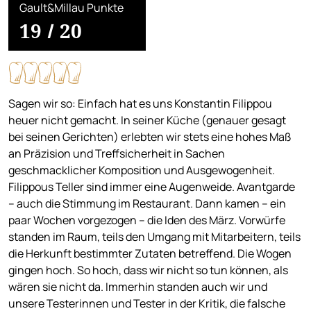
Gault&Millau Punkte
19
/
20
Sagen wir so: Einfach hat es uns Konstantin Filippou
heuer nicht gemacht. In seiner Küche (genauer gesagt
bei seinen Gerichten) erlebten wir stets eine hohes Maß
an Präzision und Treffsicherheit in Sachen
geschmacklicher Komposition und Ausgewogenheit.
Filippous Teller sind immer eine Augenweide. Avantgarde
– auch die Stimmung im Restaurant. Dann kamen – ein
paar Wochen vorgezogen – die Iden des März. Vorwürfe
standen im Raum, teils den Umgang mit Mitarbeitern, teils
die Herkunft bestimmter Zutaten betreffend. Die Wogen
gingen hoch. So hoch, dass wir nicht so tun können, als
wären sie nicht da. Immerhin standen auch wir und
unsere Testerinnen und Tester in der Kritik, die falsche