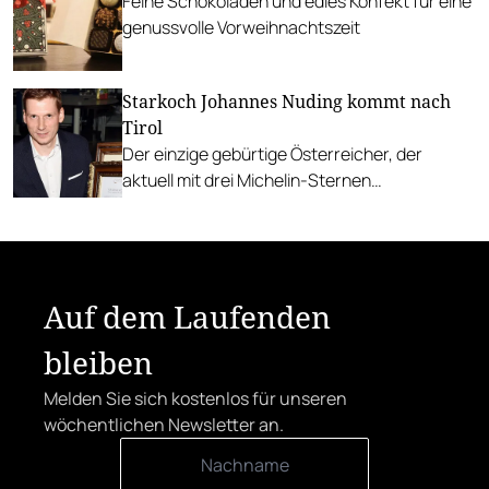
Feine Schokoladen und edles Konfekt für eine
genussvolle Vorweihnachtszeit
Starkoch Johannes Nuding kommt nach
Tirol
Der einzige gebürtige Österreicher, der
aktuell mit drei Michelin-Sternen
ausgezeichnet ist, übernimmt den Schwarzen
Adler in Hall in Tirol.
Auf dem Laufenden
bleiben
Melden Sie sich kostenlos für unseren
wöchentlichen Newsletter an.