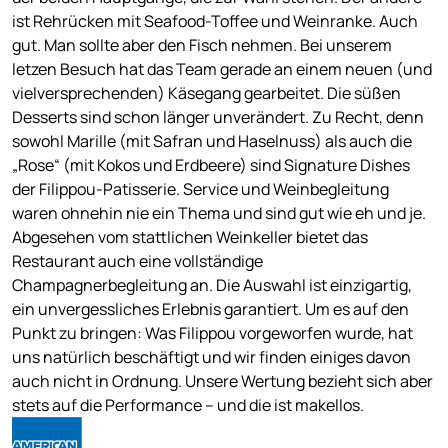
ist Rehrücken mit Seafood-Toffee und Weinranke. Auch
gut. Man sollte aber den Fisch nehmen. Bei unserem
letzen Besuch hat das Team gerade an einem neuen (und
vielversprechenden) Käsegang gearbeitet. Die süßen
Desserts sind schon länger unverändert. Zu Recht, denn
sowohl Marille (mit Safran und Haselnuss) als auch die
„Rose“ (mit Kokos und Erdbeere) sind Signature Dishes
der Filippou-Patisserie. Service und Weinbegleitung
waren ohnehin nie ein Thema und sind gut wie eh und je.
Abgesehen vom stattlichen Weinkeller bietet das
Restaurant auch eine vollständige
Champagnerbegleitung an. Die Auswahl ist einzigartig,
ein unvergessliches Erlebnis garantiert. Um es auf den
Punkt zu bringen: Was Filippou vorgeworfen wurde, hat
uns natürlich beschäftigt und wir finden einiges davon
auch nicht in Ordnung. Unsere Wertung bezieht sich aber
stets auf die Performance – und die ist makellos.