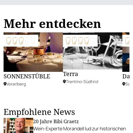
Mehr entdecken
Terra
SONNENSTÜBLE
Da
Trentino-Südtirol
Vorarlberg
Sal
Empfohlene News
20 Jahre Bibi Graetz
Wein-Experte Morandell lud zur historischen