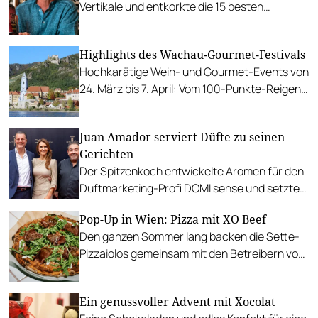
Vertikale und entkorkte die 15 besten
Jahrgänge Testamatta aus zwei Jahrzehnten.
Highlights des Wachau-Gourmet-Festivals
Hochkarätige Wein- und Gourmet-Events von
24. März bis 7. April: Vom 100-Punkte-Reigen
in der Hofmeisterei Hirtzberger bis zur Wein &
Genuss Messe Krems.
Juan Amador serviert Düfte zu seinen
Gerichten
Der Spitzenkoch entwickelte Aromen für den
Duftmarketing-Profi DOMI sense und setzte
diese in Liaison mit seinen Signature Dishes in
Pop-Up in Wien: Pizza mit XO Beef
Szene.
Den ganzen Sommer lang backen die Sette-
Pizzaiolos gemeinsam mit den Betreibern von
XO Grill kreative Pizzen in der Praterstrasse.
Ein genussvoller Advent mit Xocolat