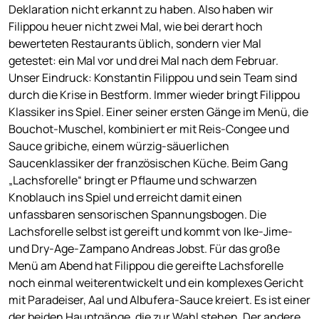
Deklaration nicht erkannt zu haben. Also haben wir
Filippou heuer nicht zwei Mal, wie bei derart hoch
bewerteten Restaurants üblich, sondern vier Mal
getestet: ein Mal vor und drei Mal nach dem Februar.
Unser Eindruck: Konstantin Filippou und sein Team sind
durch die Krise in Bestform. Immer wieder bringt Filippou
Klassiker ins Spiel. Einer seiner ersten Gänge im Menü, die
Bouchot-Muschel, kombiniert er mit Reis-Congee und
Sauce gribiche, einem würzig-säuerlichen
Saucenklassiker der französischen Küche. Beim Gang
„Lachsforelle“ bringt er Pflaume und schwarzen
Knoblauch ins Spiel und erreicht damit einen
unfassbaren sensorischen Spannungsbogen. Die
Lachsforelle selbst ist gereift und kommt von Ike-Jime-
und Dry-Age-Zampano Andreas Jobst. Für das große
Menü am Abend hat Filippou die gereifte Lachsforelle
noch einmal weiterentwickelt und ein komplexes Gericht
mit Paradeiser, Aal und Albufera-Sauce kreiert. Es ist einer
der beiden Hauptgänge, die zur Wahl stehen. Der andere