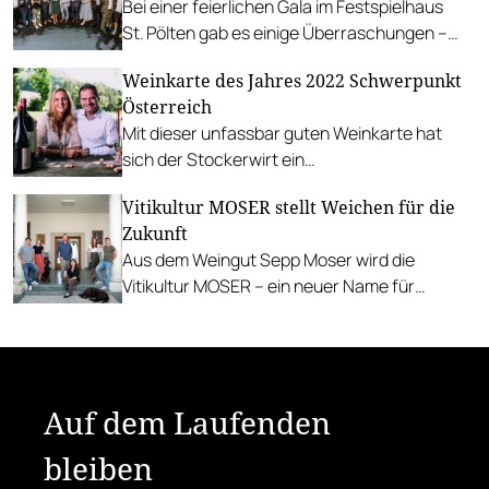
Bei einer feierlichen Gala im Festspielhaus
St. Pölten gab es einige Überraschungen –
und mit dem Weingut Johann Gisperg einen
Weinkarte des Jahres 2022 Schwerpunkt
würdigen Gesamtsieger 2025.
Österreich
Mit dieser unfassbar guten Weinkarte hat
sich der Stockerwirt ein
Alleinstellungsmerkmal geschaffen.
Vitikultur MOSER stellt Weichen für die
Zukunft
Aus dem Weingut Sepp Moser wird die
Vitikultur MOSER – ein neuer Name für
Generationen.
Auf dem Laufenden
bleiben