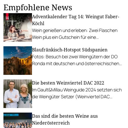
Empfohlene News
Adventkalender Tag 14: Weingut Faber-
Köchl
Wein genießen und erleben: Zwei Flaschen
Wein plus ein Gutschein für eine
Weinbegleitung am Weingut Faber-Köchl.
Blaufränkisch-Hotspot Südspanien
Fotos: Besuch bei zwei Weingütern der DO
Ronda mit deutschen und österreichischen
Wurzeln, Schatz und Kieninger.
Die besten Weinviertel DAC 2022
Im Gault&Millau Weinguide 2024 setzten sich
die Weingüter Setzer (Weinviertel DAC
Reserve) und Hardegg (Weinviertel DAC)
durch.
Das sind die besten Weine aus
Niederösterreich