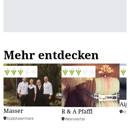
Mehr entdecken
Aig
Masser
R & A Pfaffl
Kre
Südsteiermark
Weinviertel