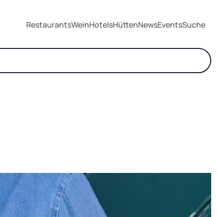
Restaurants
Wein
Hotels
Hütten
News
Events
Suche