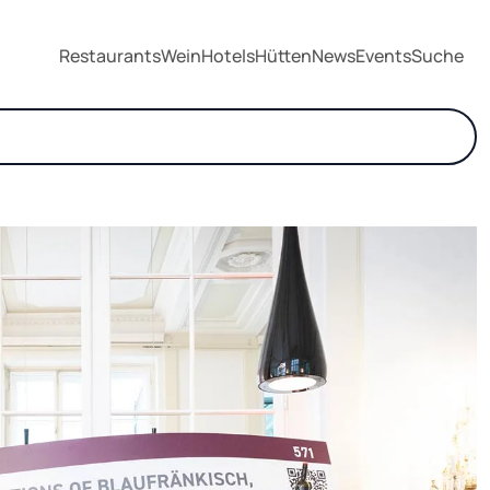
Restaurants
Wein
Hotels
Hütten
News
Events
Suche