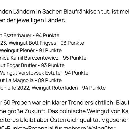
den Ländern in Sachen Blaufränkisch tut, ist m
en der jeweiligen Länder:
ut Eszterbauer - 94 Punkte
23, Weingut Bott Frigyes - 93 Punkte
 Weingut Plenér - 91 Punkte
nica Kamil Barczentewicz - 95 Punkte
ut Edgar Brutler - 93 Punkte
 Weingut Verstovšek Estate - 94 Punkte
ut La Magnolia - 89 Punkte
chleife 2022, Weingut Roterfaden - 94 Punkte
 60 Proben war ein klarer Trend ersichtlich: Bla
ne große Zukunft. Das polnische Weingut von Ka
weiteres bleibt aber Österreich qualitativ gesehe
100-Punkte-Potenzial für mehrere Weingüter.