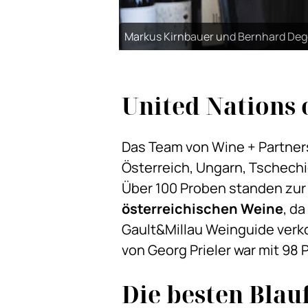
Markus Kirnbauer und Bernhard Deg
United Nations 
Das Team von Wine + Partners
Österreich, Ungarn, Tschechi
Über 100 Proben standen zur 
österreichischen Weine
, d
Gault&Millau Weinguide verk
von Georg Prieler war mit 9
Die besten Blauf