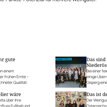
hr gute
Das sind
Niederös
on einem
Bei einer fe
er frühen Ernte –
einige Über
chneter Qualität.
Gisperg ein
ier wäre
Das ist 
ita über ihre
Der Weingui
nfluss Fußball und
Österreichs 