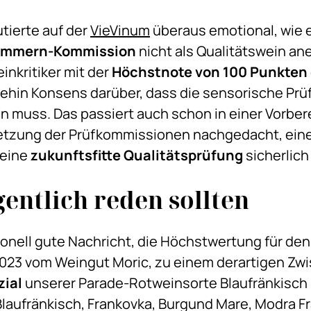
tierte auf der
VieVinum
überaus emotional, wie e
ummern-Kommission
nicht als Qualitätswein an
inkritiker mit der
Höchstnote von 100 Punkten
nehin Konsens darüber, dass die sensorische Pr
n muss. Das passiert auch schon in einer Vorber
setzung der Prüfkommissionen nachgedacht, ein
 eine
zukunftsfitte Qualitätsprüfung
sicherlich 
entlich reden sollten
ionell gute Nachricht, die Höchstwertung für den
3 vom Weingut Moric, zu einem derartigen Zwist 
zial
unserer Parade-Rotweinsorte Blaufränkisch re
Blaufränkisch, Frankovka, Burgund Mare, Modra F