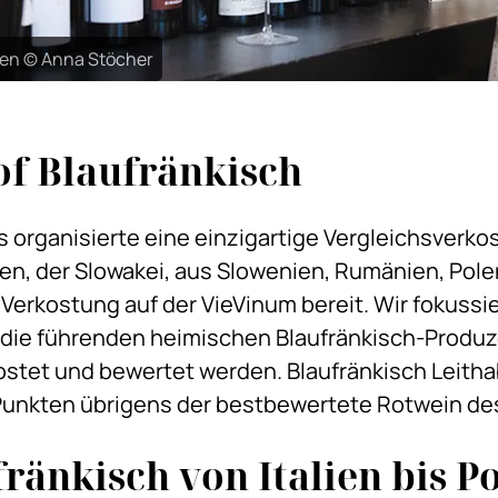
en © Anna Stöcher
of Blaufränkisch
 organisierte eine einzigartige Vergleichsverko
en, der Slowakei, aus Slowenien, Rumänien, Polen
Verkostung auf der VieVinum bereit. Wir fokussi
a die führenden heimischen Blaufränkisch-Produz
ostet und bewertet werden. Blaufränkisch Leith
8 Punkten übrigens der bestbewertete Rotwein d
ränkisch von Italien bis P