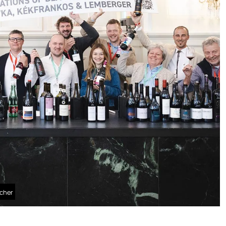
öcher