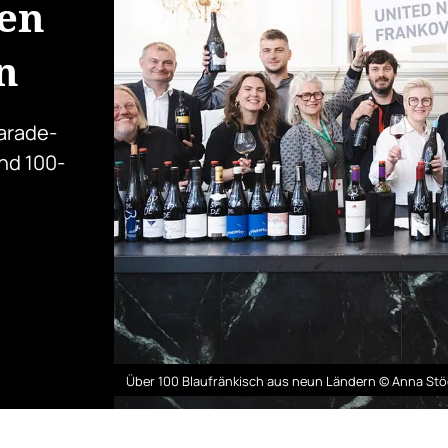
ten
n
Parade-
nd 100-
Über 100 Blaufränkisch aus neun Ländern © Anna St