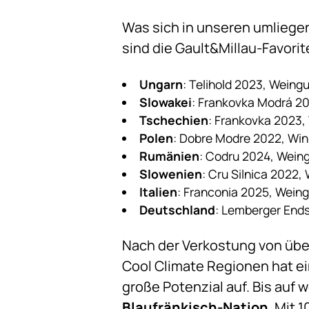
Was sich in unseren umliegen
sind die Gault&Millau-Favorit
Ungarn
: Telihold 2023, Weing
Slowakei
: Frankovka Modrá 20
Tschechien
: Frankovka 2023,
Polen
: Dobre Modre 2022, Win
Rumänien
: Codru 2024, Weing
Slowenien
: Cru Silnica 2022,
Italien
: Franconia 2025, Weing
Deutschland
: Lemberger Ends
Nach der Verkostung von über
Cool Climate Regionen hat ei
große Potenzial auf. Bis auf 
Blaufränkisch-Nation
. Mit 