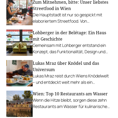
Zum Mitnehmen, bitte: Unser liebstes
besonders.
Streetfood in Wien
Die Hauptstadt ist nur so gespickt mit
elaboriertem Streetfood. Von
vietnamesischem Bánh Mì über raffinierte
Lohberger in der Belétage: Ein Haus
Tacos bis hin zu syrischer Marktküche.
mit Geschichte
Gemeinsam mit Lohberger entstand ein
Konzept, das Funktionalität, Design und
kulinarisches Handwerk vereint.
Lukas Mraz über Knödel und das
Universum
Lukas Mraz reist durch Wiens Knödelwelt
– und entdeckt weit mehr als ein
Traditionsgericht.
Wien: Top 10 Restaurants am Wasser
Wenn die Hitze bleibt, sorgen diese zehn
Restaurants am Wasser für kulinarische
Erfrischung.