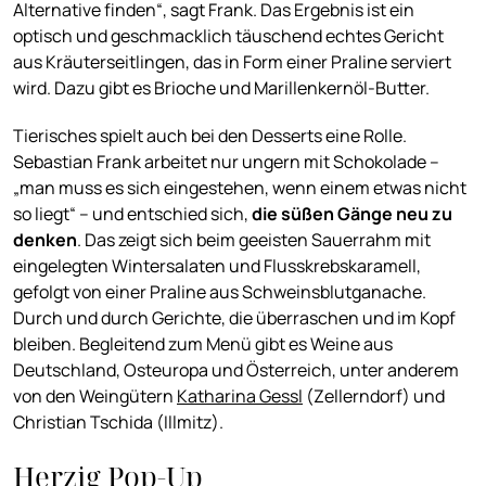
Alternative finden“, sagt Frank. Das Ergebnis ist ein
optisch und geschmacklich täuschend echtes Gericht
aus Kräuterseitlingen, das in Form einer Praline serviert
wird. Dazu gibt es Brioche und Marillenkernöl-Butter.
Tierisches spielt auch bei den Desserts eine Rolle.
Sebastian Frank arbeitet nur ungern mit Schokolade –
„man muss es sich eingestehen, wenn einem etwas nicht
so liegt“ – und entschied sich,
die
süßen Gänge neu zu
denken
. Das zeigt sich beim geeisten Sauerrahm mit
eingelegten Wintersalaten und Flusskrebskaramell,
gefolgt von einer Praline aus Schweinsblutganache.
Durch und durch Gerichte, die überraschen und im Kopf
bleiben. Begleitend zum Menü gibt es Weine aus
Deutschland, Osteuropa und Österreich, unter anderem
von den Weingütern
Katharina Gessl
(Zellerndorf) und
Christian Tschida (Illmitz).
Herzig Pop-Up