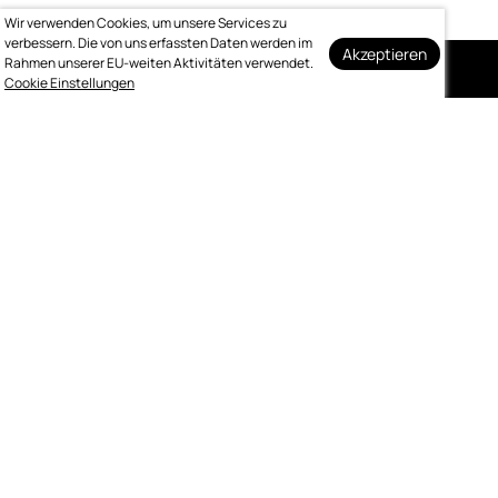
Wir verwenden Cookies, um unsere Services zu
verbessern. Die von uns erfassten Daten werden im
Akzeptieren
Rahmen unserer EU-weiten Aktivitäten verwendet.
Cookie Einstellungen
Auf dem Laufenden
bleiben
Melden Sie sich kostenlos für unseren
wöchentlichen Newsletter an.
Abonnieren