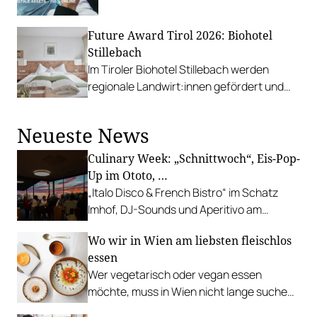
Future Award Tirol 2026: Biohotel
Stillebach
Im Tiroler Biohotel Stillebach werden
regionale Landwirt:innen gefördert und
auf erneuerbare Energiequellen gesetzt.
Neueste News
Culinary Week: „Schnittwoch“, Eis-Pop-
Up im Ototo, …
„Italo Disco & French Bistro“ im Schatz
Imhof, DJ-Sounds und Aperitivo am
Rathausplatz, Grillabend im Gasthaus Zur
Wo wir in Wien am liebsten fleischlos
Palme, „Fridays for Furmint“ u. v. m.
essen
Wer vegetarisch oder vegan essen
möchte, muss in Wien nicht lange suchen.
In diesen Betrieben lohnt sich ein Besuch