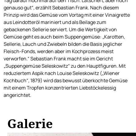
Tag darauf nochmal auf den Tisch. Lätschert, aber noch
genauso gut“, erzählt Sebastian Frank. Nach diesem
Prinzip wird das Gemüse vom Vortag mit einer Vinaigrette
aus Leindotteröl mariniert und als Beilage zum
gebackenen Sellerie serviert. Um die Wertigkeit von
Gemüse geht es auch beim Suppengemüse: „Karotten,
Sellerie, Lauch und Zwiebeln bilden die Basis jeglicher
Fleisch-Fonds, werden aber im Kochprozess meist
verworfen.“ Sebastian Frank macht sie im Gericht
„Suppengemüse Seleskowitz“ zu den Hauptfiguren. Mit
reduziertem Aspik nach Louise Seleskowitz („Wiener
Kochbuch“, 1879) wird das bewusst überkochte Gemüse
mit einem Tropfen konzentrierten Liebstöckelessig
angerichtet.
Galerie