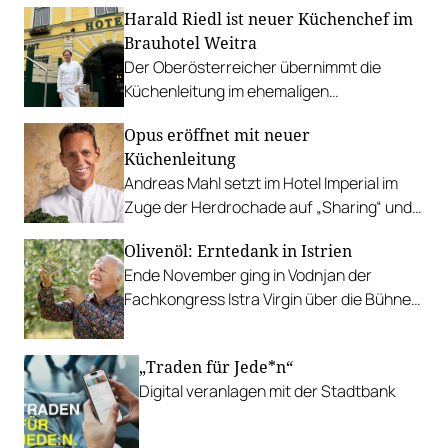
Harald Riedl ist neuer Küchenchef im
Wasser.
Brauhotel Weitra
Der Oberösterreicher übernimmt die
Küchenleitung im ehemaligen
Hofbräuhaus in Weitra im Waldviertel und
Opus eröffnet mit neuer
setzt auf regionale Degustationsmenüs.
Küchenleitung
Andreas Mahl setzt im Hotel Imperial im
Zuge der Herdrochade auf „Sharing“ und
eine internationale Ausrichtung.
Olivenöl: Erntedank in Istrien
Ende November ging in Vodnjan der
Fachkongress Istra Virgin über die Bühne:
gefeiert wurde auch der aktuelle Olivenöl-
Jahrgang 2023.
„Traden für Jede*n“
Digital veranlagen mit der Stadtbank