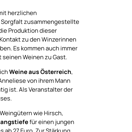
it herzlichen
t Sorgfalt zusammengestellte
die Produktion dieser
e Kontakt zu den Winzerinnen
geben. Es kommen auch immer
t seinen Weinen zu Gast.
lich
Weine aus Österreich
,
d Anneliese von ihrem Mann
g ist. Als Veranstalter der
hses.
Weingütern wie Hirsch,
angstiefe
für einen jungen
 es ab 27 Euro. Zur Stärkung