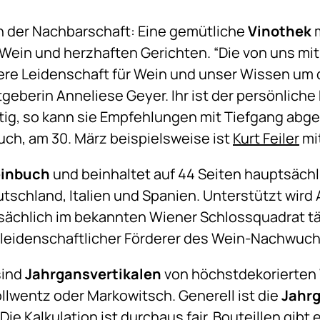
n der Nachbarschaft: Eine gemütliche
Vinothek
m
Wein und herzhaften Gerichten. “Die von uns mi
re Leidenschaft für Wein und unser Wissen um 
tgeberin Anneliese Geyer. Ihr ist der persönlich
ig, so kann sie Empfehlungen mit Tiefgang ab
ch, am 30. März beispielsweise ist
Kurt Feiler
mi
inbuch
und beinhaltet auf 44 Seiten hauptsäch
utschland, Italien und Spanien. Unterstützt wir
sächlich im bekannten Wiener Schlossquadrat täti
r leidenschaftlicher Förderer des Wein-Nachwuc
sind
Jahrgansvertikalen
von höchstdekorierten 
ollwentz oder Markowitsch. Generell ist die
Jahrg
 Die Kalkulation ist durchaus fair, Bouteillen gibt