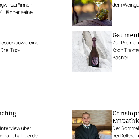
ngwinzer*innen-
dem Weingu
4. Jänner seine
Gaumenfe
tessen sowie eine
Zur Premier
 Drei Top-
Koch Thomas
Bacher.
ichtig
Christop
Empathi
Interview über
Der Sommeli
schafft hat, bei der
bei Döllere