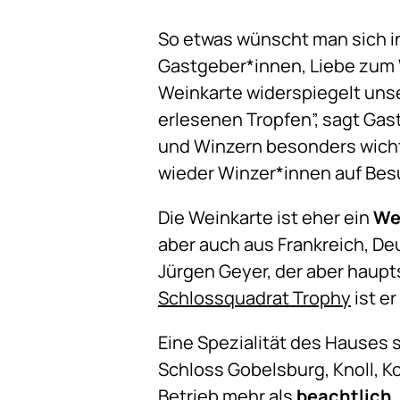
So etwas wünscht man sich i
Gastgeber*innen, Liebe zum 
Weinkarte widerspiegelt unse
erlesenen Tropfen”, sagt Gas
und Winzern besonders wicht
wieder Winzer*innen auf Besu
Die Weinkarte ist eher ein
We
aber auch aus Frankreich, De
Jürgen Geyer, der aber haupt
Schlossquadrat Trophy
ist e
Eine Spezialität des Hauses 
Schloss Gobelsburg, Knoll, K
Betrieb mehr als
beachtlich
.