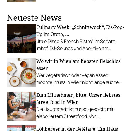
Tafelspitz, Wiener Schnitzel und andere
Köstlichkeiten.
Neueste News
Culinary Week: „Schnittwoch“, Eis-Pop-
Up im Ototo, …
„Italo Disco & French Bistro“ im Schatz
Imhof, DJ-Sounds und Aperitivo am
Rathausplatz, Grillabend im Gasthaus Zur
Wo wir in Wien am liebsten fleischlos
Palme, „Fridays for Furmint“ u. v. m.
essen
Wer vegetarisch oder vegan essen
möchte, muss in Wien nicht lange suchen.
In diesen Betrieben lohnt sich ein Besuch
Zum Mitnehmen, bitte: Unser liebstes
besonders.
Streetfood in Wien
Die Hauptstadt ist nur so gespickt mit
elaboriertem Streetfood. Von
vietnamesischem Bánh Mì über raffinierte
Lohberger in der Belétage: Ein Haus
Tacos bis hin zu syrischer Marktküche.