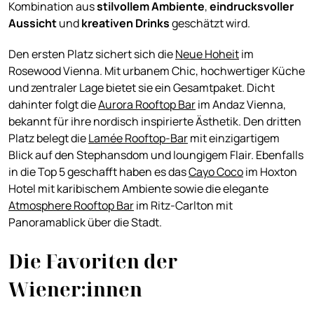
Kombination aus
stilvollem Ambiente
,
eindrucksvoller
Aussicht
und
kreativen
Drinks
geschätzt wird.
Den ersten Platz sichert sich die
Neue Hoheit
im
Rosewood Vienna. Mit urbanem Chic, hochwertiger Küche
und zentraler Lage bietet sie ein Gesamtpaket. Dicht
dahinter folgt die
Aurora Rooftop Bar
im Andaz Vienna,
bekannt für ihre nordisch inspirierte Ästhetik. Den dritten
Platz belegt die
Lamée Rooftop-Bar
mit einzigartigem
Blick auf den Stephansdom und loungigem Flair. Ebenfalls
in die Top 5 geschafft haben es das
Cayo Coco
im Hoxton
Hotel mit karibischem Ambiente sowie die elegante
Atmosphere Rooftop Bar
im Ritz-Carlton mit
Panoramablick über die Stadt.
Die Favoriten der
Wiener:innen