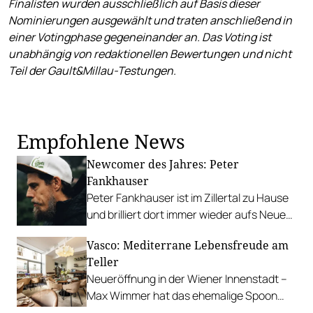
Finalisten wurden ausschließlich auf Basis dieser
Nominierungen ausgewählt und traten anschließend in
einer Votingphase gegeneinander an.
Das Voting ist
unabhängig von redaktionellen Bewertungen und nicht
Teil der Gault&Millau-Testungen
.
Empfohlene News
Newcomer des Jahres: Peter
Fankhauser
Peter Fankhauser ist im Zillertal zu Hause
und brilliert dort immer wieder aufs Neue
mit innovativen vegetarischen Gerichten.
Vasco: Mediterrane Lebensfreude am
Wir gratulieren dem Spitzenkoch zur
Teller
Auszeichnung im Restaurantguide 2024.
Neueröffnung in der Wiener Innenstadt –
Max Wimmer hat das ehemalige Spoon
übernommen und neu gestaltet.