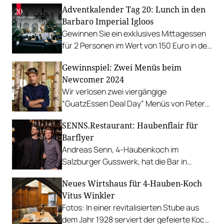
Adventkalender Tag 20: Lunch in den
Barbaro Imperial Igloos
Gewinnen Sie ein exklusives Mittagessen
für 2 Personen im Wert von 150 Euro in den
Barbaro Imperial Igloos der Trattoria
Gewinnspiel: Zwei Menüs beim
Martinelli – mitten in der Wiener
Newcomer 2024
Innenstadt.
Wir verlosen zwei viergängige
“GuatzEssen Deal Day” Menüs von Peter
Fankhauser im Zillertal.
SENNS.Restaurant: Haubenflair für
Barflyer
Andreas Senn, 4-Haubenkoch im
Salzburger Gusswerk, hat die Bar in
seinem Restaurant umgestaltet und
Neues Wirtshaus für 4-Hauben-Koch
kulinarisch massiv aufgewertet. Neben
Vitus Winkler
SENNS.Restaurant gibt es jetzt auch
Fotos: In einer revitalisierten Stube aus
SENNS.Bar. Mit sensationellen Cocktails
dem Jahr 1928 serviert der gefeierte Koch
und günstigen Gerichten aus dem Menü.