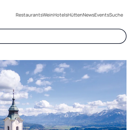
Restaurants
Wein
Hotels
Hütten
News
Events
Suche