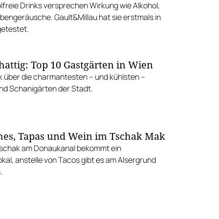
lfreie Drinks versprechen Wirkung wie Alkohol,
bengeräusche. Gault&Millau hat sie erstmals in
getestet.
hattig: Top 10 Gastgärten in Wien
ck über die charmantesten – und kühlsten –
nd Schanigärten der Stadt.
es, Tapas und Wein im Tschak Mak
Tschak am Donaukanal bekommt ein
kal, anstelle von Tacos gibt es am Alsergrund
.