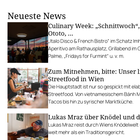
Neueste News
Culinary Week: „Schnittwoch“,
Ototo, …
„Italo Disco & French Bistro“ im Schatz I
Aperitivo am Rathausplatz, Grillabend im
Palme, „Fridays for Furmint“ u. v. m.
Zum Mitnehmen, bitte: Unser l
Streetfood in Wien
Die Hauptstadt ist nur so gespickt mit el
Streetfood. Von vietnamesischem Bánh Mì 
Tacos bis hin zu syrischer Marktküche.
Lukas Mraz über Knödel und 
Lukas Mraz reist durch Wiens Knödelwelt
weit mehr als ein Traditionsgericht.