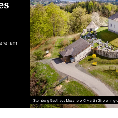
es
erei am
Sternberg Gasthaus Messnerei © Martin Gfrerer, mg-p