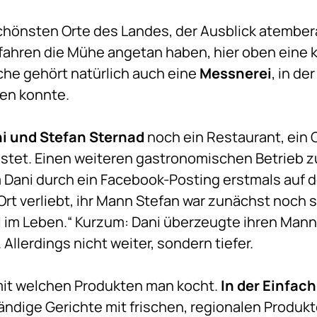
schönsten Orte des Landes, der Ausblick atembe
ahren die Mühe angetan haben, hier oben eine kl
he gehört natürlich auch eine
Messnerei
, in de
en konnte.
i und Stefan Sternad
noch ein Restaurant, ein C
stet. Einen weiteren gastronomischen Betrieb z
Dani durch ein Facebook-Posting erstmals auf d
rt verliebt, ihr Mann Stefan war zunächst noch 
l im Leben.“ Kurzum: Dani überzeugte ihren Man
llerdings nicht weiter, sondern tiefer.
mit welchen Produkten man kocht.
In der Einfach
̈ndige Gerichte mit frischen, regionalen Produkte