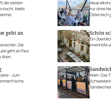
25 der besten
Neue alkoho
 kocht, bleibt
nur ohne Ne
eimnis.
Österreich 
e geht an
Schön sc
Ein Überbli
Bereichen: Die
Innenhöfe u
ube geht an Paul
n Wien.
g
Sandwich
biere – zum
Wien: Das 
Sommerfrische.
Schwesterlo
Sandwiches