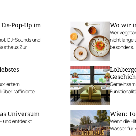
 Eis-Pop-Up im
Wo wir i
Wer vegetar
mhof, DJ-Sounds und
nicht lange 
 Gasthaus Zur
besonders.
iebstes
Lohberge
Geschich
aboriertem
Gemeinsam m
über raffinierte
Funktionalit
das Universum
Wien: To
 – und entdeckt
Wenn die Hi
Wasser für k