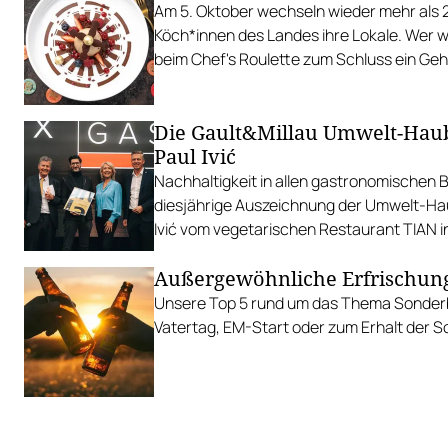
Am 5. Oktober wechseln wieder mehr als 
Köch*innen des Landes ihre Lokale. Wer wo
beim Chef's Roulette zum Schluss ein Geh
Die Gault&Millau Umwelt-Haub
Paul Ivić
Nachhaltigkeit in allen gastronomischen 
diesjährige Auszeichnung der Umwelt-Ha
Ivić vom vegetarischen Restaurant TIAN i
Außergewöhnliche Erfrischun
Unsere Top 5 rund um das Thema Sonder
Vatertag, EM-Start oder zum Erhalt der 