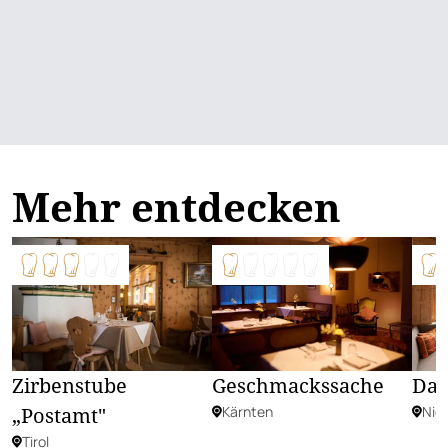
Mehr entdecken
Zirbenstube
Geschmackssache
Das
„Postamt"
Kärnten
Nie
Tirol