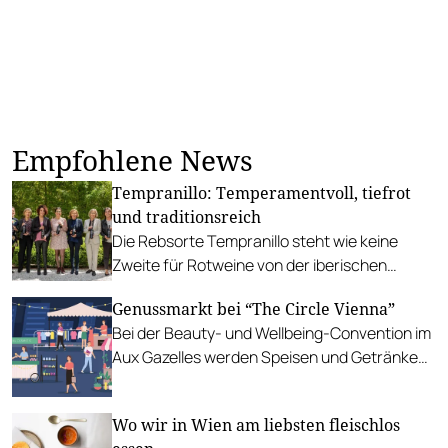
Empfohlene News
Tempranillo: Temperamentvoll, tiefrot
und traditionsreich
Die Rebsorte Tempranillo steht wie keine
Zweite für Rotweine von der iberischen
Halbinsel. Als bedeutendste rote Varietät
Genussmarkt bei “The Circle Vienna”
Spaniens prägt sie besonders die Weine von
Bei der Beauty- und Wellbeing-Convention im
Rioja und Ribera del Duero.
Aux Gazelles werden Speisen und Getränke
aus Österreich, Thailand, Marokko und
Frankreich serviert.
Wo wir in Wien am liebsten fleischlos