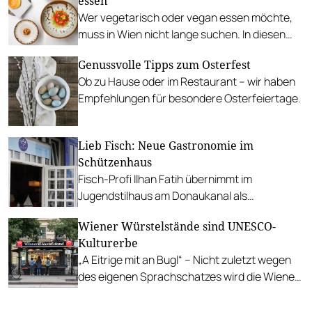
essen
Wer vegetarisch oder vegan essen möchte,
muss in Wien nicht lange suchen. In diesen
Betrieben lohnt sich ein Besuch besonders.
Genussvolle Tipps zum Osterfest
Ob zu Hause oder im Restaurant – wir haben
Empfehlungen für besondere Osterfeiertage.
Lieb Fisch: Neue Gastronomie im
Schützenhaus
Fisch-Profi Ilhan Fatih übernimmt im
Jugendstilhaus am Donaukanal als
Küchenchef und serviert u.a. knusprigen
Wiener Würstelstände sind UNESCO-
Oktopus und Branzino im Ganzen.
Kulturerbe
„A Eitrige mit an Bugl“ – Nicht zuletzt wegen
des eigenen Sprachschatzes wird die Wiener
Würstelstand-Kultur international anerkannt.