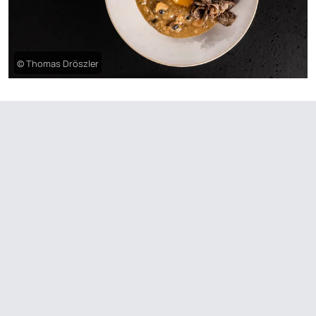
© Thomas Dröszler