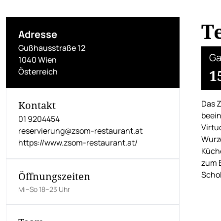
T
Adresse
Gußhausstraße 12
Ga
1040 Wien
Österreich
1
Das Z
Kontakt
beein
01 9204454
Virtu
reservierung@zsom-restaurant.at
Wurze
https://www.zsom-restaurant.at/
Küche
zum B
Schok
Öffnungszeiten
Mi–So 18–23 Uhr