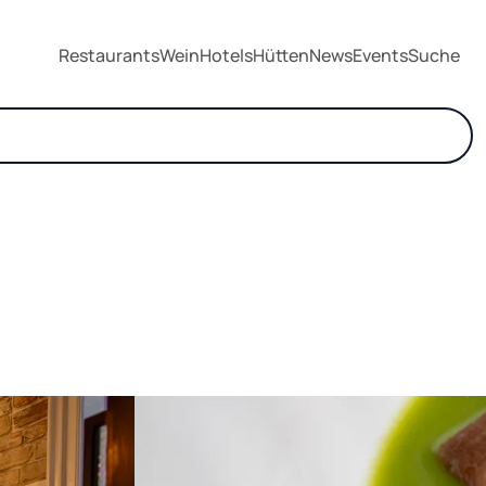
Restaurants
Wein
Hotels
Hütten
News
Events
Suche