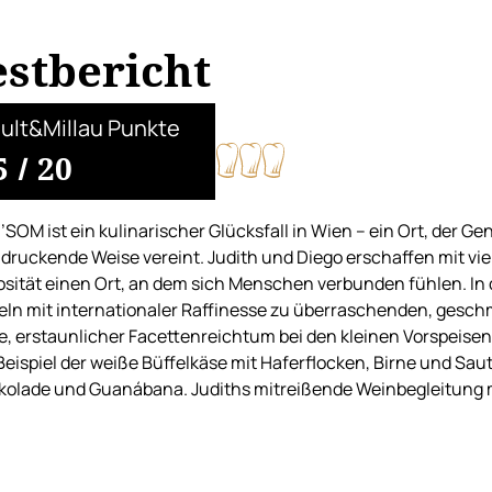
estbericht
ult&Millau Punkte
5
/
20
’SOM ist ein kulinarischer Glücksfall in Wien – ein Ort, der G
druckende Weise vereint. Judith und Diego erschaffen mit vie
osität einen Ort, an dem sich Menschen verbunden fühlen. In
ln mit internationaler Raffinesse zu überraschenden, gesc
, erstaunlicher Facettenreichtum bei den kleinen Vorspeisen
eispiel der weiße Büffelkäse mit Haferflocken, Birne und Sa
olade und Guanábana. Judiths mitreißende Weinbegleitung 