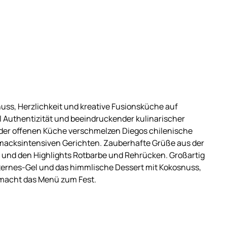
enuss, Herzlichkeit und kreative Fusionsküche auf
l Authentizität und beeindruckender kulinarischer
 der offenen Küche verschmelzen Diegos chilenische
hmacksintensiven Gerichten. Zauberhafte Grüße aus der
 und den Highlights Rotbarbe und Rehrücken. Großartig
uternes-Gel und das himmlische Dessert mit Kokosnuss,
macht das Menü zum Fest.