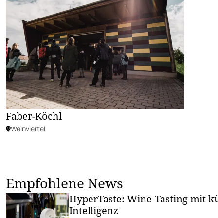
Faber-Köchl
Weinviertel
Empfohlene News
HyperTaste: Wine-Tasting mit k
Intelligenz