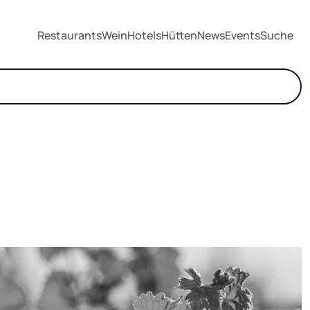
Restaurants
Wein
Hotels
Hütten
News
Events
Suche