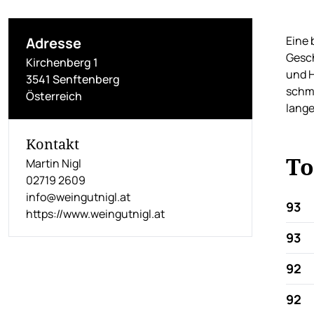
Eine 
Adresse
Gesch
Kirchenberg 1
und H
3541 Senftenberg
schme
Österreich
lange
Kontakt
To
Martin Nigl
02719 2609
info@weingutnigl.at
93
https://www.weingutnigl.at
93
92
92