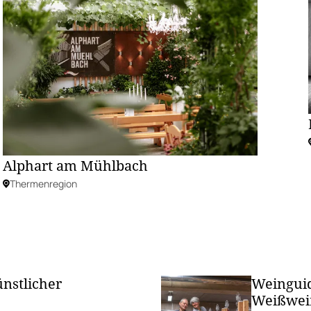
Alphart am Mühlbach
Thermenregion
ünstlicher
Weinguid
Weißwei