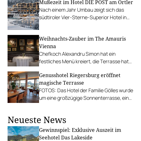
Mußezeit im Hotel DIE POST am Ortler
über 400 Euro sichern!
Nach einem Jahr Umbau zeigt sich das
südtiroler Vier-Sterne-Superior Hotel in
neuem Gewand.
Weihnachts-Zauber im The Amauris
Vienna
Chefkoch Alexandru Simon hat ein
festliches Menü kreiert, die Terrasse hat
sich in einen stimmungsvollen
Genusshotel Riegersburg eröffnet
Weihnachtsgarten verwandelt.
magische Terrasse
FOTOS: Das Hotel der Familie Gölles wurde
um eine großzügige Sonnenterrasse, ein
neues Entrée und einen neuen
Restaurant-Bereich erweitert.
Neueste News
Gewinnspiel: Exklusive Auszeit im
Seehotel Das Lakeside