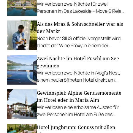
Wir verlosen zwei Nächte für zwei
Personen im Das Lakeside – Move & Relax
Hotel am Ufer des idyllischen Walchsees.
Als das Mraz & Sohn schneller war als
der Markt
Noch bevor SIUS offiziell vorgestellt wird,
landet der Wine Proxy in einem der
renommiertesten Restaurants
Zwei Nächte im Hotel Fuschl am See
Österreichs. Ein Zufall. Und irgendwie
gewinnen
auch keiner.
Wir verlosen zwei Nächte im Vogl’s Nest,
einem neu eröffneten Hotel direkt am
Fuschlsee. PLUS: Fotostrecke.
Gewinnspiel: Alpine Genussmomente
im Hotel eder in Maria Alm
Wir verlosen eine erholsame Auszeit für
zwei Personen im Hotel am Fuße des
Hochkönigs.
Hotel Jungbrunn: Genuss mit allen