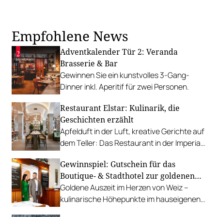
Empfohlene News
Adventkalender Tür 2: Veranda
Brasserie & Bar
Gewinnen Sie ein kunstvolles 3-Gang-
Dinner inkl. Aperitif für zwei Personen.
Restaurant Elstar: Kulinarik, die
Geschichten erzählt
Apfelduft in der Luft, kreative Gerichte auf
dem Teller: Das Restaurant in der Imperial
Riding School verbindet Genuss und
Gewinnspiel: Gutschein für das
Geschichte.
Boutique- & Stadthotel zur goldenen
Krone
Goldene Auszeit im Herzen von Weiz –
kulinarische Höhepunkte im hauseigenen
Wirtshaus. Jetzt Package im Wert von