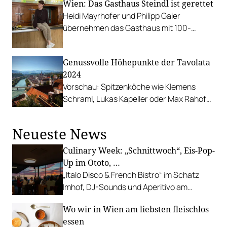
Wien: Das Gasthaus Steindl ist gerettet
Heidi Mayrhofer und Philipp Gaier
übernehmen das Gasthaus mit 100-
jähriger Geschichte in Wien Alsergrund.
Genussvolle Höhepunkte der Tavolata
2024
Vorschau: Spitzenköche wie Klemens
Schraml, Lukas Kapeller oder Max Rahofer
laden in Steyr und Umgebung zu
originellen Kulinarikevents.
Neueste News
Culinary Week: „Schnittwoch“, Eis-Pop-
Up im Ototo, …
„Italo Disco & French Bistro“ im Schatz
Imhof, DJ-Sounds und Aperitivo am
Rathausplatz, Grillabend im Gasthaus Zur
Wo wir in Wien am liebsten fleischlos
Palme, „Fridays for Furmint“ u. v. m.
essen