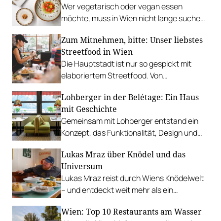
Wer vegetarisch oder vegan essen
möchte, muss in Wien nicht lange suchen.
In diesen Betrieben lohnt sich ein Besuch
Zum Mitnehmen, bitte: Unser liebstes
besonders.
Streetfood in Wien
Die Hauptstadt ist nur so gespickt mit
elaboriertem Streetfood. Von
vietnamesischem Bánh Mì über raffinierte
Lohberger in der Belétage: Ein Haus
Tacos bis hin zu syrischer Marktküche.
mit Geschichte
Gemeinsam mit Lohberger entstand ein
Konzept, das Funktionalität, Design und
kulinarisches Handwerk vereint.
Lukas Mraz über Knödel und das
Universum
Lukas Mraz reist durch Wiens Knödelwelt
– und entdeckt weit mehr als ein
Traditionsgericht.
Wien: Top 10 Restaurants am Wasser