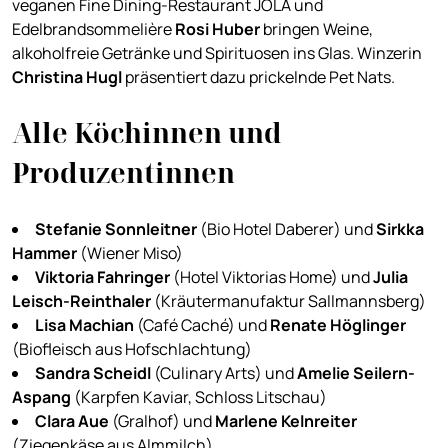
veganen Fine Dining-Restaurant JOLA und
Edelbrandsommelière
Rosi Huber
bringen Weine,
alkoholfreie Getränke und Spirituosen ins Glas. Winzerin
Christina Hugl
präsentiert dazu prickelnde Pet Nats.
Alle Köchinnen und
Produzentinnen
Stefanie Sonnleitner
(Bio Hotel Daberer) und
Sirkka
Hammer
(Wiener Miso)
Viktoria Fahringer
(Hotel Viktorias Home) und
Julia
Leisch-Reinthaler
(Kräutermanufaktur Sallmannsberg)
Lisa Machian
(Café Caché) und
Renate Höglinger
(Biofleisch aus Hofschlachtung)
Sandra Scheidl
(Culinary Arts) und
Amelie Seilern-
Aspang
(Karpfen Kaviar, Schloss Litschau)
Clara Aue
(Gralhof) und
Marlene Kelnreiter
(Ziegenkäse aus Almmilch)