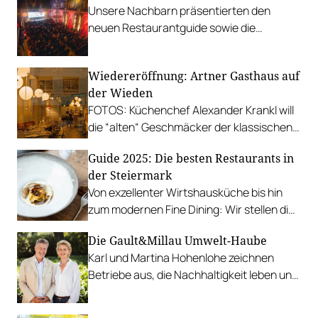
Unsere Nachbarn präsentierten den
neuen Restaurantguide sowie die
Premierenausgabe des Hotelguides Stay
& Dine.
Wiedereröffnung: Artner Gasthaus auf
der Wieden
FOTOS: Küchenchef Alexander Krankl will
die “alten“ Geschmäcker der klassischen
Wiener Wirtshausküche ins Jahr 2023
Guide 2025: Die besten Restaurants in
bringen.
der Steiermark
Von exzellenter Wirtshausküche bis hin
zum modernen Fine Dining: Wir stellen die
am besten bewerteten Betriebe der
Die Gault&Millau Umwelt-Haube
Steiermark vor.
Karl und Martina Hohenlohe zeichnen
Betriebe aus, die Nachhaltigkeit leben und
nicht als Marketing-Tool verstehen.