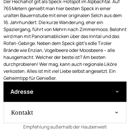
Der Hechahof gilt als Speck-Hotspot im Alpbachtal. Auf
765 Metern genießt man hier besten Speck in einer
uralten Bauernstube mit einer originalen Selch aus dem
16. Jahrhundert. Die kurze Wanderung, eher ein
Spaziergang, führt von Mehrn nach Zimmermoos. Belohnt
wird man mit Panoramablicken über das Inntal und das
Rofan-Gebirge. Neben dem Speck gibt’s edle Tiroler
Brände wie Enzian, Vogelbeere oder Moosbeere – alle
hausgemacht. Welcher der beste ist? Am besten
durchprobieren! Wer mag, kann auch regionale Liköre
verkosten. Alles ist mit viel Liebe selbst angesetzt. Ein
Geheimtipp für Genießer.
Adresse
Kontakt
Empfehlung außerhalb der Haubenwelt