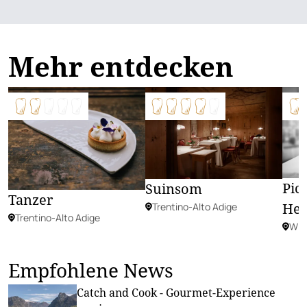
Mehr entdecken
Pic
Suinsom
Tanzer
Her
Trentino-Alto Adige
Trentino-Alto Adige
Wie
Empfohlene News
Catch and Cook - Gourmet-Experience