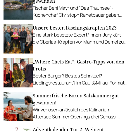
gewinnen
Fischer Beni Mayr und "Das Traunsee"-
Küchenchef Christoph Ranetbauer geben
Einblicke in ihre Welten: Fish Guiding und 4-
Unsere besten Faschingskrapfen 2023
Gang-Menü.
Eine stark besetzte Expert*innen-Jury kürt
die Oberlaa-Krapfen vor Mann und Demel zum
Sieger.
„Where Chefs Eat“: Gastro-Tipps von den
Profis
Bester Burger? Bestes Schnitzel?
Lieblingsrestaurant? Im Gault&Millau-Format
verraten spannende Persönlichkeiten aus der
Sommerfrische-Boxen Salzkammergut
Kulinarik ihre ganz persönlichen Lokaltipps.
gewinnen!
Wir verlosen anlässlich des Kulinarium
Attersee Summer Openings drei Genuss-
Pakete mit je einem 100 Euro Gutschein für
Adventkalender Tür 2: Weingut
die lokalen Wirt*innen und Köstlichkeiten aus