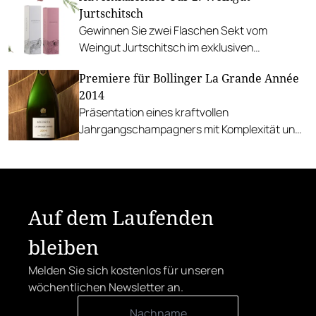
Jurtschitsch
der Region.
Gewinnen Sie zwei Flaschen Sekt vom
Weingut Jurtschitsch im exklusiven
Geschenkkarton.
Premiere für Bollinger La Grande Année
2014
Präsentation eines kraftvollen
Jahrgangschampagners mit Komplexität und
Entwicklungspotenzial.
Auf dem Laufenden
bleiben
Melden Sie sich kostenlos für unseren
wöchentlichen Newsletter an.