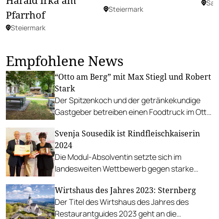
Harald Irka am
Sal
Steiermark
Pfarrhof
Steiermark
Empfohlene News
“Otto am Berg” mit Max Stiegl und Robert
Stark
Der Spitzenkoch und der getränkekundige
Gastgeber betreiben einen Foodtruck im Otto
Wagner-Areal auf der Baumgartner Höhe.
Svenja Sousedik ist Rindfleischkaiserin
2024
Die Modul-Absolventin setzte sich im
landesweiten Wettbewerb gegen starke
Kontrahent*innen durch.
Wirtshaus des Jahres 2023: Sternberg
Der Titel des Wirtshaus des Jahres des
Restaurantguides 2023 geht an die