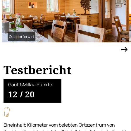
© Jadorferwirt
Testbericht
Gault&Millau Punkte
12
/
20
Eineinhalb Kilometer vom belebten Ortszentrum von