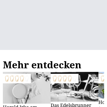
Mehr entdecken
Hoh
Das Edelsbrunner