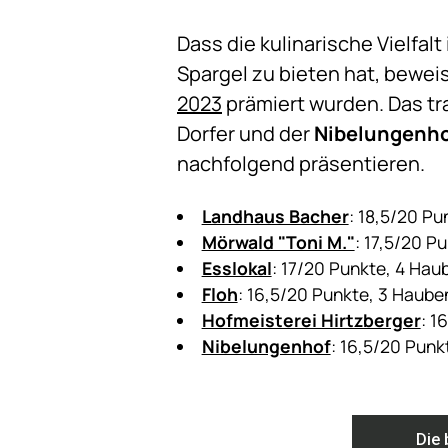
Dass die kulinarische Vielfal
Spargel zu bieten hat, bewe
2023
prämiert wurden. Das tr
Dorfer und der
Nibelungenh
nachfolgend präsentieren.
Landhaus Bacher
: 18,5/20 Pu
Mörwald "Toni M."
: 17,5/20 P
Esslokal
: 17/20 Punkte, 4 Hau
Floh
: 16,5/20 Punkte, 3 Haube
Hofmeisterei Hirtzberger
: 1
Nibelungenhof
: 16,5/20 Punk