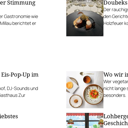
ber Stimmung
Doubeks 
Der rauchigs
der Gastronomie wie
den Gericht
illau berichtet er
Holzfeuer k
 Eis-Pop-Up im
Wo wir i
Wer vegetar
mhof, DJ-Sounds und
nicht lange 
 Gasthaus Zur
besonders.
iebstes
Lohberge
Geschich