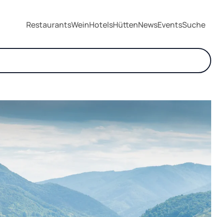
Restaurants
Wein
Hotels
Hütten
News
Events
Suche