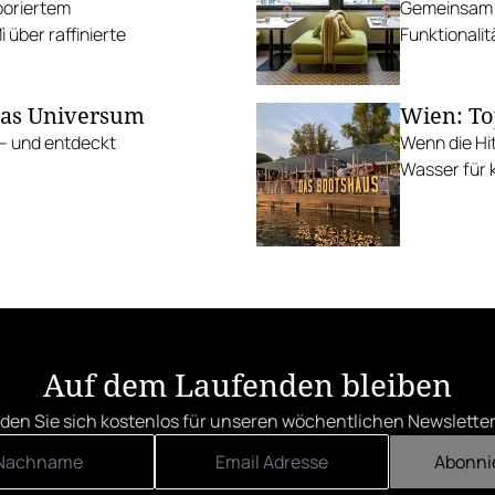
aboriertem
Gemeinsam m
über raffinierte
Funktionalit
das Universum
Wien: To
 – und entdeckt
Wenn die Hi
Wasser für k
Auf dem Laufenden bleiben
den Sie sich kostenlos für unseren wöchentlichen Newsletter
Abonni