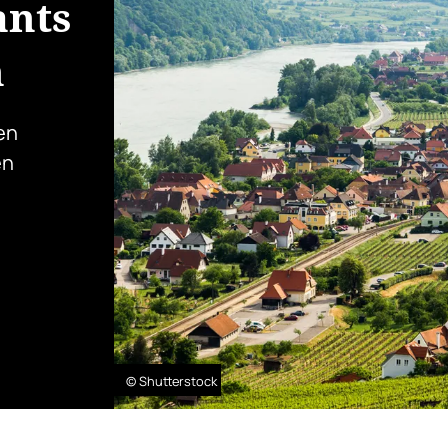
ants
h
en
en
© Shutterstock