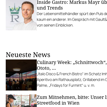
Inside Gastro: Markus Mayr ü
und Trends
Der Lebensmittelhändler spürt den Puls 
kaum ein anderer. Im Gespräch mit Gault&M
von seinen Einblicken.
Neueste News
Culinary Week: „Schnittwoch“,
Ototo, …
„Italo Disco & French Bistro“ im Schatz I
Aperitivo am Rathausplatz, Grillabend im
Palme, „Fridays for Furmint“ u. v. m.
Zum Mitnehmen, bitte: Unser l
Streetfood in Wien