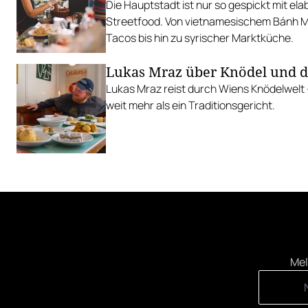
Die Hauptstadt ist nur so gespickt mit el
Streetfood. Von vietnamesischem Bánh Mì 
Tacos bis hin zu syrischer Marktküche.
Lukas Mraz über Knödel und 
Lukas Mraz reist durch Wiens Knödelwelt
weit mehr als ein Traditionsgericht.
Mel