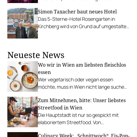
Wiener Innenstadt.
Simon Taxacher baut neues Hotel
Das 5-Sterne-Hotel Rosengarten in
Kirchberg wird von Grund auf umgestaltet
und präsentiert sich mit neuem Konzept.
Neueste News
Wo wir in Wien am liebsten fleischlos
essen
Wer vegetarisch oder vegan essen
möchte, muss in Wien nicht lange suchen.
In diesen Betrieben lohnt sich ein Besuch
Zum Mitnehmen, bitte: Unser liebstes
besonders.
Streetfood in Wien
Die Hauptstadt ist nur so gespickt mit
elaboriertem Streetfood. Von
vietnamesischem Bánh Mì über raffinierte
Culinary Week: „Schnittwoch“, Eis-Pop-
Tacos bis hin zu syrischer Marktküche.