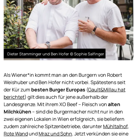
Dieter Stamminger und Ben Hofer © Sophie Salfinger
Als Wiener*in kommt man an den Burgern von Robert
Weishuber und Ben Hofer nicht vorbei. Spätestens seit
der Kür zum
besten Burger Europas
(
Gault&Millau hat
berichtet
) gilt dies auch für jene außerhalb der
Landesgrenze. Mit ihrem XO Beef – Fleisch von
alten
Milchkühen
– sind die Burgermacher nicht nur in den
zwei eigenen Lokalen in Wien erfolgreich, sie beliefern
zudem zahlreiche Spitzenbetriebe, darunter
Mühltalhof
,
Rote Wand
und
Mraz und Sohn
. Jetzt verkünden sie eine