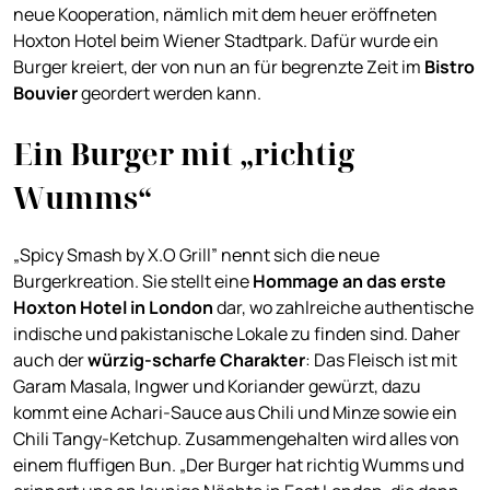
neue Kooperation, nämlich mit dem heuer eröffneten
Hoxton Hotel beim Wiener Stadtpark. Dafür wurde ein
Burger kreiert, der von nun an für begrenzte Zeit im
Bistro
Bouvier
geordert werden kann.
Ein Burger mit „richtig
Wumms“
„Spicy Smash by X.O Grill” nennt sich die neue
Burgerkreation. Sie stellt eine
Hommage an das erste
Hoxton Hotel in London
dar, wo zahlreiche authentische
indische und pakistanische Lokale zu finden sind. Daher
auch der
würzig-scharfe Charakter
: Das Fleisch ist mit
Garam Masala, Ingwer und Koriander gewürzt, dazu
kommt eine Achari-Sauce aus Chili und Minze sowie ein
Chili Tangy-Ketchup. Zusammengehalten wird alles von
einem fluffigen Bun. „Der Burger hat richtig Wumms und