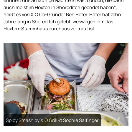
erinnert uns an launige Nächte in East London, die dann
auch meist im Hoxton in Shoreditch geendet haben“,
heißt es von X.O Co-Gründer Ben Hofer. Hofer hat zehn
Jahre lang in Shoreditch gelebt, weswegen ihm das
Hoxton-Stammhaus durchaus vertraut ist.
Spicy Smash by X.O Grill © Sophie Salfinger