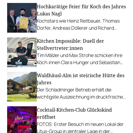
und gemütlichen Gemeinschaftsräumen:
Hochkarätige Feier für Koch des Jahres
The Old School Guesthouse.
Lukas Nagl
Kochstars wie Heinz Reitbauer, Thomas
Dorfer, Andreas Döllerer und Richard
Rauch bereiteten im Bootshaus ein
Kitchen Impossible: Duell der
einzigartiges Menü.
Stellvertreter:innen
Tim Mälzer und Max Strohe schicken ihre
Köch:innen Clara Hunger und Sebastian
Brugger in den Wettkampf – unter
Waldhäusl-Alm ist steirische Hütte des
anderem ins Burgenland zu Alain
Jahres
Weissgerber.
Der Schladminger Betrieb erhält die
wichtigste Auszeichnung im druckfrischen
Gault&Millau-Hüttenguide Steiermark.
Cocktail-Kitchen-Club Glückskind
eröffnet
FOTOS: Erster Besuch im neuen Lokal der
Litus-Group in zentraler Lage in der