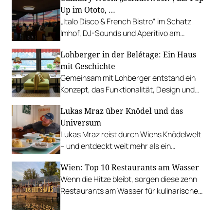
Up im Ototo, …
„Italo Disco & French Bistro“ im Schatz
Imhof, DJ-Sounds und Aperitivo am
Rathausplatz, Grillabend im Gasthaus Zur
Lohberger in der Belétage: Ein Haus
Palme, „Fridays for Furmint“ u. v. m.
mit Geschichte
Gemeinsam mit Lohberger entstand ein
Konzept, das Funktionalität, Design und
kulinarisches Handwerk vereint.
Lukas Mraz über Knödel und das
Universum
Lukas Mraz reist durch Wiens Knödelwelt
– und entdeckt weit mehr als ein
Traditionsgericht.
Wien: Top 10 Restaurants am Wasser
Wenn die Hitze bleibt, sorgen diese zehn
Restaurants am Wasser für kulinarische
Erfrischung.